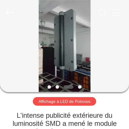
Shenzhen
Weigu
Electronic
Technology
Co.,
Ltd..
All
Rights
À
Reserved.
LA
MAISON
PRODUITS
VIDÉOS
À
Affichage à LED de Polonais
PROPOS
L'intense publicité extérieure du
DE
luminosité SMD a mené le module