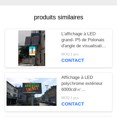
NOUVELLES
produits similaires
DEMANDEZ
UN
L'affichage à LED
DEVIS
grand- P5 de Polonais
d'angle de visualisation
PLAN
a mené le module
MOQ:1 pcs
40000 Pixel/M2
CONTACT
DU
SITE
Affichage à LED
polychrome extérieur
PRIVACY
6000cd/㎡
POLICY
320mm×160mm de
MOQ:1 pcs
1R1G1B SMD2727
CONTACT
Polonais