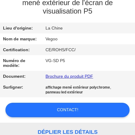
NOUS
mené extérieur de l'écran de
visualisation P5
VISITE
Lieu d'origine:
La Chine
DE
Nom de marque:
Vegoo
L'USINE
Certification:
CE/ROHS/FCC/
CONTRÔLE
Numéro de
VG-SD P5
modèle:
DE
Document:
Brochure du produit PDF
LA
Surligner:
,
affichage mené extérieur polychrome
QUALITÉ
panneau led extérieur
NOUS
CONTACT!
CONTACTER
DÉPLIER LES DÉTAILS