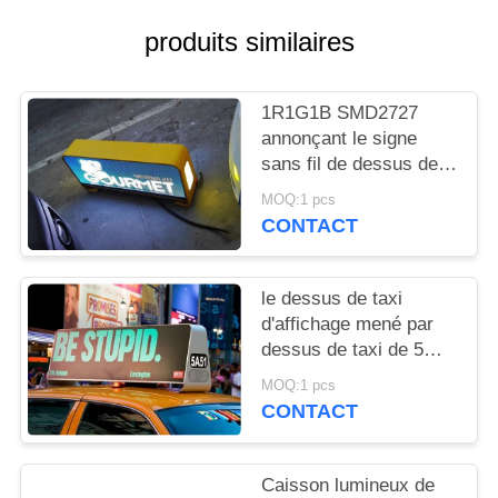
NOUVELLES
produits similaires
DEMANDEZ
1R1G1B SMD2727
UN
annonçant le signe
DEVIS
sans fil de dessus de
taxi d'affichage à LED
MOQ:1 pcs
De taxi de 5mm
PLAN
CONTACT
DU
SITE
le dessus de taxi
d'affichage mené par
dessus de taxi de 5mm
PRIVACY
a mené l'installation
MOQ:1 pcs
POLICY
facile 40000 Pixel/M2
CONTACT
de signe
Caisson lumineux de