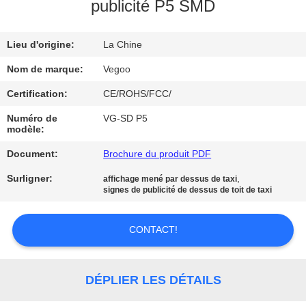
NOUS
publicité P5 SMD
Lieu d'origine:
La Chine
VISITE
DE
Nom de marque:
Vegoo
L'USINE
Certification:
CE/ROHS/FCC/
Numéro de
VG-SD P5
modèle:
CONTRÔLE
Document:
Brochure du produit PDF
DE
LA
Surligner:
,
affichage mené par dessus de taxi
signes de publicité de dessus de toit de taxi
QUALITÉ
CONTACT!
NOUS
CONTACTER
DÉPLIER LES DÉTAILS