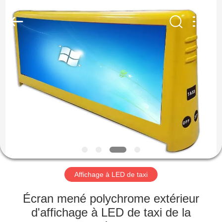
Shenzhen
Weigu
Electronic
Technology
Co.,
Ltd..
All
Rights
À
Reserved.
LA
MAISON
PRODUITS
VIDÉOS
À
Affichage à LED de taxi
PROPOS
Écran mené polychrome extérieur
DE
d'affichage à LED de taxi de la