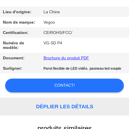
NOUS
Lieu d'origine:
La Chine
VISITE
Nom de marque:
Vegoo
DE
Certification:
CE/ROHS/FCC/
L'USINE
Numéro de
VG-SD P4
modèle:
CONTRÔLE
Document:
Brochure du produit PDF
DE
Surligner:
,
Paroi flexible de LED vidéo
panneau led souple
LA
QUALITÉ
CONTACT!
NOUS
DÉPLIER LES DÉTAILS
CONTACTER
produits similaires