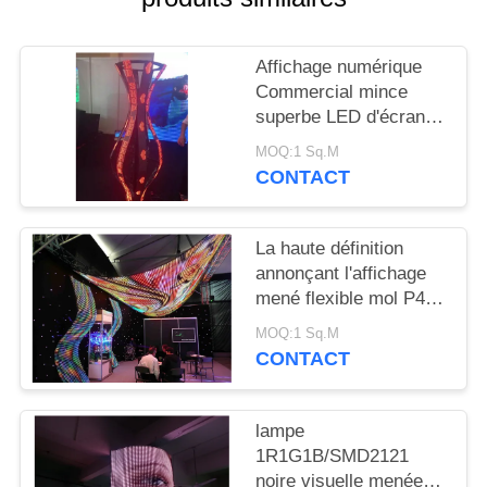
NOUVELLES
Affichage numérique
DEMANDEZ
Commercial mince
UN
superbe LED d'écran
flexible de P2.5/P3/P4
DEVIS
MOQ:1 Sq.M
CONTACT
PLAN
La haute définition
DU
annonçant l'affichage
SITE
mené flexible mol P4 a
mené l'écran pour la
MOQ:1 Sq.M
façade de médias
PRIVACY
CONTACT
POLICY
lampe
1R1G1B/SMD2121
noire visuelle menée