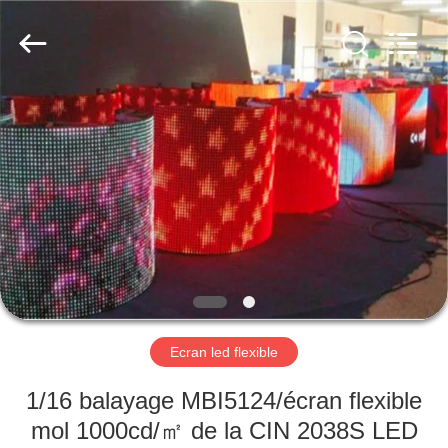
Shenzhen
Weigu
Electronic
Technology
Co.,
Ltd..
All
Rights
À
Reserved.
LA
MAISON
PRODUITS
VIDÉOS
À
Ecran led flexible
PROPOS
1/16 balayage MBI5124/écran flexible
DE
mol 1000cd/㎡ de la CIN 2038S LED