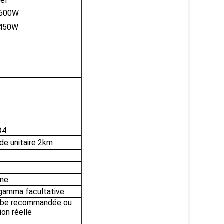
el
<600W
<450W
34
e unitaire 2km
one
 gamma facultative
ourbe recommandée ou
tion réelle