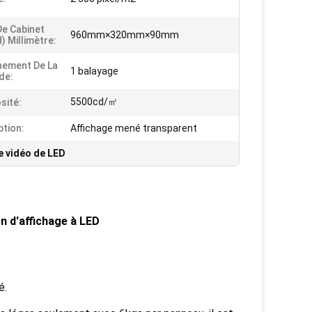
De Cabinet
960mm×320mm×90mm
) Millimètre:
nement De La
1 balayage
de:
5500cd/㎡
sité:
ption:
Affichage mené transparent
e vidéo de LED
n d'affichage à LED
é.