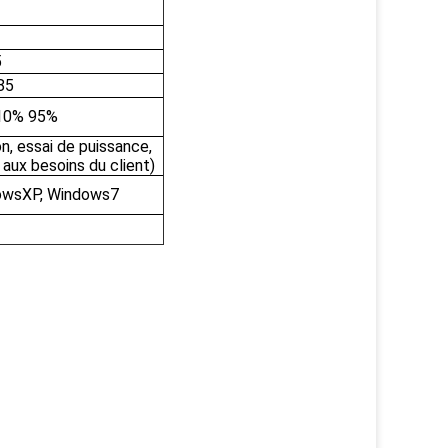
5
85
h10% 95%
n, essai de puissance,
aux besoins du client)
owsXP, Windows7