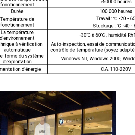
>50000 heures
fonctionnement
Durée
100 000 heures
Travail : ℃ -20 - 6
Température de
fonctionnement
Stockage : ℃ -40 - 
La température
-30℃ à 60℃ ; humidité R
d'environnement
hnique à vérification
Auto-inspection, essai de communicatio
automatique
contrôle de température (soyez adapté 
te-forme du système
Windows NT, Windows 2000, Wind
d'exploitation
mentation d'énergie
C.A. 110-220V