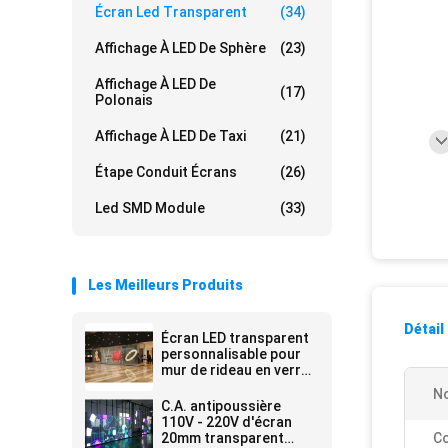
Écran Led Transparent
(34)
Affichage À LED De Sphère
(23)
Affichage À LED De
(17)
Polonais
Affichage À LED De Taxi
(21)
Étape Conduit Écrans
(26)
Led SMD Module
(33)
Les Meilleurs Produits
Détail
Écran LED transparent
personnalisable pour
mur de rideau en verre
à haute transparence
No
C.A. antipoussière
110V - 220V d'écran
20mm transparent
Co