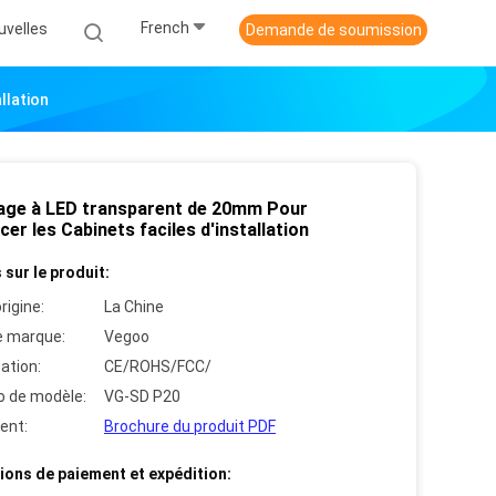
French
uvelles
Demande de soumission
llation
hage à LED transparent de 20mm Pour
er les Cabinets faciles d'installation
 sur le produit:
rigine:
La Chine
 marque:
Vegoo
cation:
CE/ROHS/FCC/
 de modèle:
VG-SD P20
ent:
Brochure du produit PDF
ions de paiement et expédition: