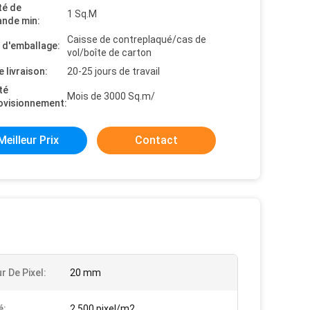
té de
1 Sq.M
nde min:
Caisse de contreplaqué/cas de
s d'emballage:
vol/boîte de carton
e livraison:
20-25 jours de travail
té
Mois de 3000 Sq.m/
ovisionnement:
Meilleur Prix
Contact
r De Pixel:
20 mm
é:
2 500 pixel/m2