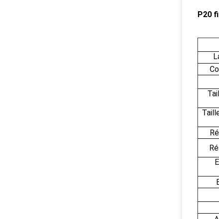
P20 f
L
Co
Tai
Tail
Ré
Ré
E