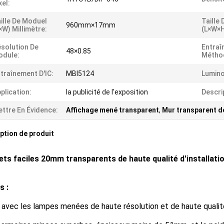
xel:
ille De Moduel
Taille 
960mm×17mm
×W) Millimètre:
(L×W×H
solution De
Entraî
48×0.85
odule:
Métho
traînement D'IC:
MBI5124
Lumino
plication:
la publicité de l'exposition
Descri
ttre En Évidence:
Affichage mené transparent
,
Mur transparent d
ption de produit
ets faciles 20mm transparents de haute qualité d'installatio
s :
t avec les lampes menées de haute résolution et de haute qualit