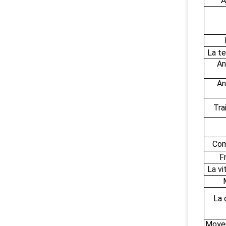
A
La t
An
An
Tra
Com
F
La vi
La 
Moyen