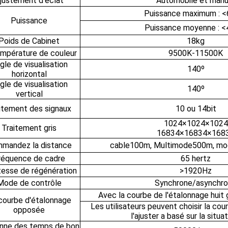
justement d'éclat
Automobile et manu
Puissance maximum : 
Puissance
Puissance moyenne : 
Poids de Cabinet
18kg
empérature de couleur
9500K-11500K
gle de visualisation
140º
horizontal
gle de visualisation
140º
vertical
itement des signaux
10 ou 14bit
1024×1024×1024
Traitement gris
16834×16834×168
mandez la distance
cable100m, Multimode500m, mod
réquence de cadre
65 hertz
tesse de régénération
>1920Hz
Mode de contrôle
Synchrone/asynchr
Avec la courbe de l'étalonnage huit
courbe d'étalonnage
Les utilisateurs peuvent choisir la c
opposée
l'ajuster a basé sur la situa
ne des temps de bon