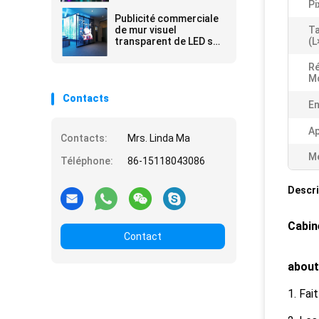
polychrome extérieur
Pi
de LED
Publicité commerciale
de mur visuel
Ta
transparent de LED sur
(L
le mur de verre etc.
Ré
M
Contacts
En
Ap
Contacts:
Mrs. Linda Ma
Me
Téléphone:
86-15118043086
Descri
Cabin
Contact
about
1. Fai