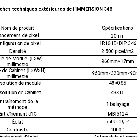
iches techniques extérieures de l'IMMERSION 346
Nom de produit
Spécifications
ancement de pixel
20mm
nfiguration de pixel
1R1G1B/DIP 346
Densité
2 500 pixel/m2
lle de Moduel (L×W)
960mm×17mm
millimètre
le de Cabinet (L×W×H)
960mm×320mm×90
millimètre
solution de module
48×0.85
solution de Cabinet
48×16
ntraînement de la
1 balayage
méthode
Entraînement d'IC
MBI5124
5500CD/㎡
Éclat
Contraste
1000:1