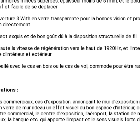
 armoires minces superbes, épaisseur moins de 51mm, et le poids
if et facile de se déplacer
verture 3.With en verre transparente pour la bonnes vision et p
n directement
ect exquis et de bon goût dû à la disposition structurelle de fil
haute la vitesse de régénération vers le haut de 1920Hz, et l'in
e d'intérieur et extérieur
ballé avec le cas en bois ou le cas de vol, commode pour être
ations :
s commerciaux, cas d'exposition, annonçant le mur d'exposition
n verre de mur rideau un effet visuel du bon espace d'intérieur,
tre commercial, le centre d'exposition, l'aéroport, la station de
oux, la banque etc. qui apporte l'impact et le sens visuels forts d