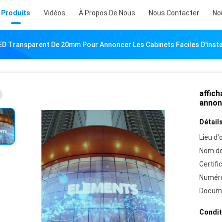
Produits
Vidéos
À Propos De Nous
Nous Contacter
No
LED Transparent De 20mm Pour Annoncer Les Cabinets Faciles D'insta
affic
annonc
Détails
Lieu d'o
Nom de
Certifi
Numéro
Docum
Condit