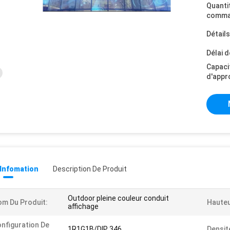
Quanti
comma
Détail
Délai d
Capaci
d'appr
 Infomation
Description De Produit
Outdoor pleine couleur conduit
m Du Produit:
Hauteu
affichage
nfiguration De
1R1G1B/DIP 346
Densit