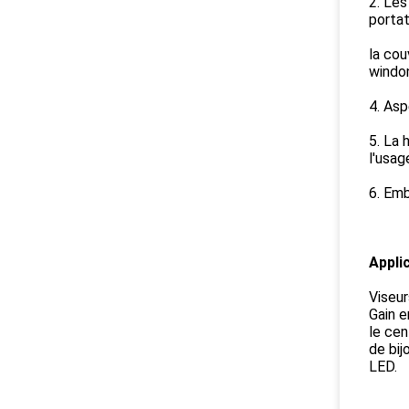
2. Les
portat
la cou
windo
4. Asp
5. La 
l'usag
6. Em
Applic
Viseur
Gain e
le cen
de bij
LED.