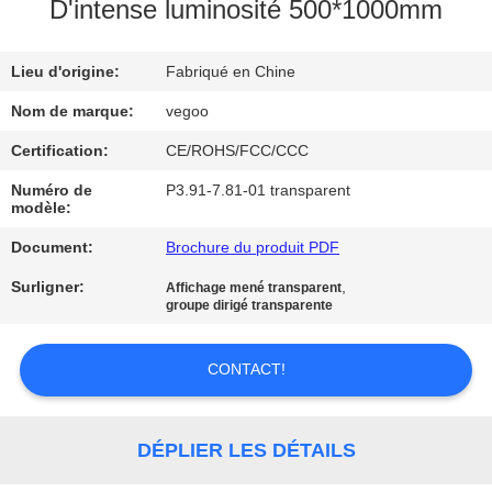
NOUS
D'intense luminosité 500*1000mm
Lieu d'origine:
Fabriqué en Chine
VISITE
DE
Nom de marque:
vegoo
L'USINE
Certification:
CE/ROHS/FCC/CCC
Numéro de
P3.91-7.81-01 transparent
modèle:
CONTRÔLE
Document:
Brochure du produit PDF
DE
LA
Surligner:
,
Affichage mené transparent
groupe dirigé transparente
QUALITÉ
CONTACT!
NOUS
CONTACTER
DÉPLIER LES DÉTAILS