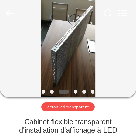
Shenzhen
Weigu
Electronic
Technology
Co.,
Ltd..
All
Rights
À
Reserved.
LA
MAISON
PRODUITS
VIDÉOS
À
écran led transparent
PROPOS
Cabinet flexible transparent
DE
d'installation d'affichage à LED