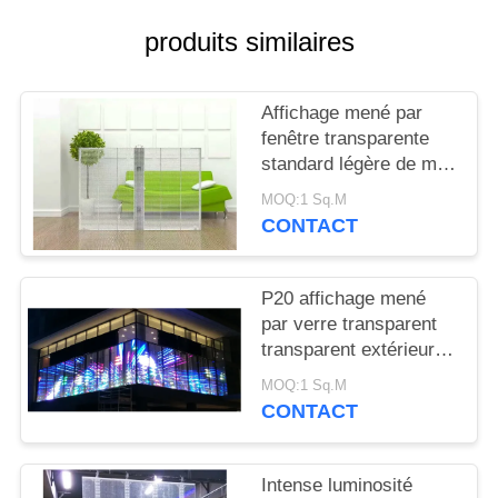
NOUVELLES
produits similaires
DEMANDEZ
Affichage mené par
UN
fenêtre transparente
DEVIS
standard légère de mur
d'écran de LED
MOQ:1 Sq.M
PLAN
CONTACT
DU
SITE
P20 affichage mené
par verre transparent
transparent extérieur
PRIVACY
d'écran de
MOQ:1 Sq.M
POLICY
l'IMMERSION 346 LED
CONTACT
Intense luminosité