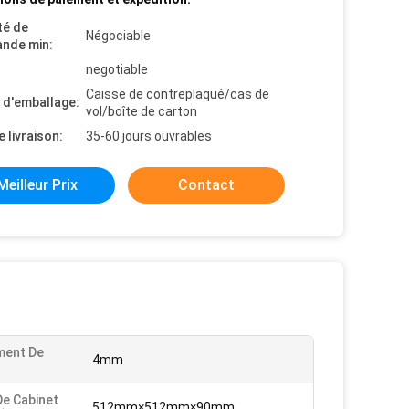
té de
Négociable
nde min:
negotiable
Caisse de contreplaqué/cas de
s d'emballage:
vol/boîte de carton
e livraison:
35-60 jours ouvrables
Meilleur Prix
Contact
ment De
4mm
De Cabinet
512mm×512mm×90mm