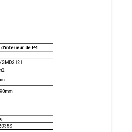
d'intérieur de P4
1B/SMD2121
/m2
mm
×90mm
ge
2038S