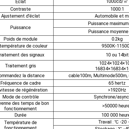
1000cd/㎡
Éclat
Contraste
1000:1
Ajustement d'éclat
Automobile et m
Puissance maximum
Puissance
Puissance moyenne
Poids de module
0.2kg
température de couleur
9500K-1150
raitement des signaux
10 ou 14bit
1024×1024×1
Traitement gris
16834×16834×1
ommandez la distance
cable100m, Multimode500m, 
Fréquence de cadre
65 hertz
vitesse de régénération
>1920Hz
Mode de contrôle
Synchrone/async
enne des temps de bon
>50000 heur
fonctionnement
Durée
100 000 heur
Travail : ℃ -20 
Température de
fonctionnement
Stockage : ℃ -40