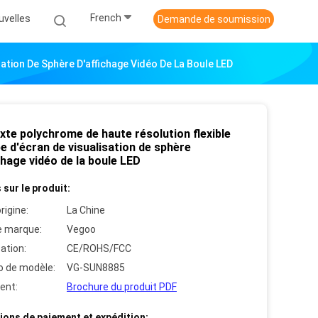
French
uvelles
Demande de soumission
ation De Sphère D'affichage Vidéo De La Boule LED
xte polychrome de haute résolution flexible
e d'écran de visualisation de sphère
chage vidéo de la boule LED
 sur le produit:
rigine:
La Chine
 marque:
Vegoo
cation:
CE/ROHS/FCC
 de modèle:
VG-SUN8885
ent:
Brochure du produit PDF
ions de paiement et expédition: