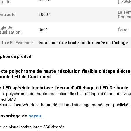
odule:
(L×W×H
La Tem
ntraste:
1000:1
Couleu
gle De
360º
Éclat:
sualisation:
ttre En Évidence:
écran mené de boule
,
boule menée d'affichage
ption de produit
xte polychrome de haute résolution flexible d'étape d'écran
 boule LED de Customed
 LED spéciale lambrisse l'écran d'affichage à LED De boule
te polychrome de haute résolution flexible d'étape d'écran de vis
med
SMD
visuelle incurvée de la haute définition d'affichage menée par publicité
avantage
de
noyau
:
e de visualisation large 360 degrés