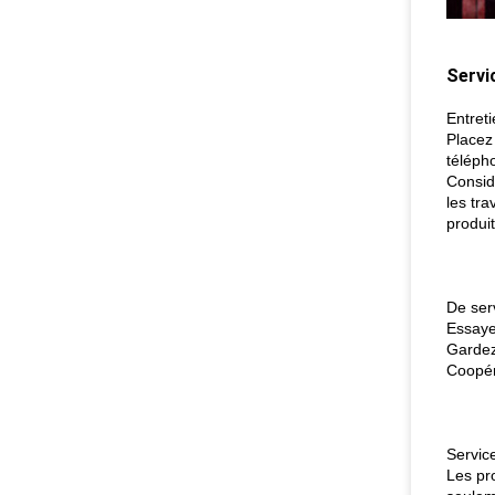
Servi
Entreti
Placez
téléph
Consid
les tra
produit
De ser
Essayez
Gardez 
Coopére
Servic
Les pro