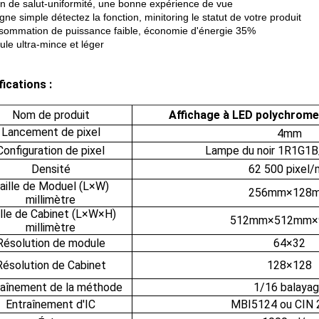
n de salut-uniformité, une bonne expérience de vue
igne simple détectez la fonction, minitoring le statut de votre produit
ommation de puissance faible, économie d'énergie 35%
le ultra-mince et léger
ications :
Nom de produit
Affichage à LED polychrome 
Lancement de pixel
4mm
Configuration de pixel
Lampe du noir 1R1G
Densité
62 500 pixel
aille de Moduel (L×W)
256mm×128
millimètre
ille de Cabinet (L×W×H)
512mm×512mm
millimètre
Résolution de module
64×32
Résolution de Cabinet
128×128
raînement de la méthode
1/16 balaya
Entraînement d'IC
MBI5124 ou CIN 