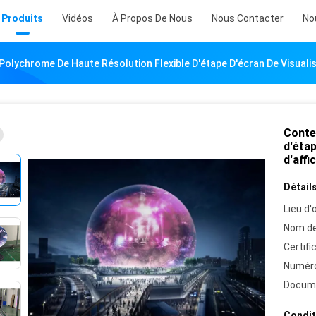
Produits
Vidéos
À Propos De Nous
Nous Contacter
No
Polychrome De Haute Résolution Flexible D'étape D'écran De Visualis
Conte
d'étap
d'affi
Détails
Lieu d'o
Nom de
Certifi
Numéro
Docum
Condit