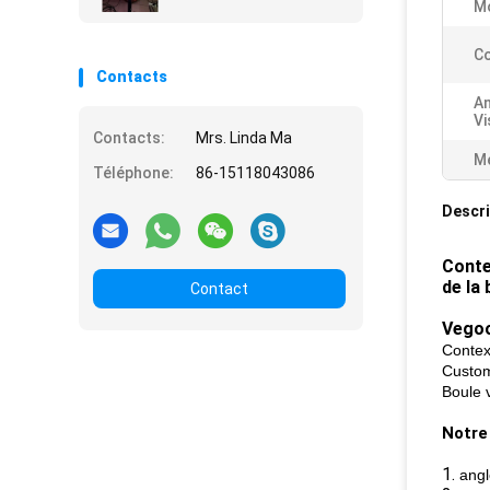
diamètre de l'affichage
M
0.5m de boule de
sphère de globe des
Co
pantallas P1.9 de LED
Contacts
An
Vi
Contacts:
Mrs. Linda Ma
Me
Téléphone:
86-15118043086
Descri
Conte
de la
Contact
Vegoo
Contex
Custo
Boule 
Notre
1.
angl