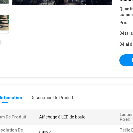
Quanti
comma
Prix:
Détail
Délai d
 Infomation
Description De Produit
Lance
m De Produit:
Affichage à LED de boule
Pixel:
solution De
Taille 
64×32