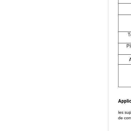
T
Pl
A
Applic
les sup
de com