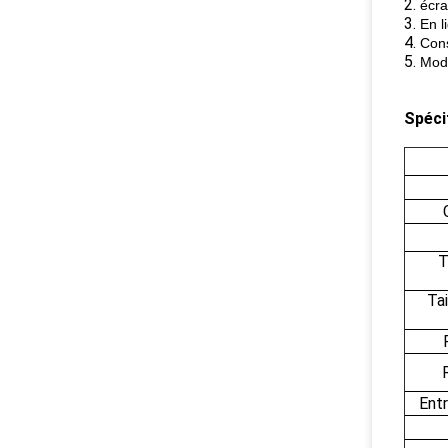
2.
écra
3.
En l
4.
Cons
5.
Modu
Spécif
T
Ta
Ent