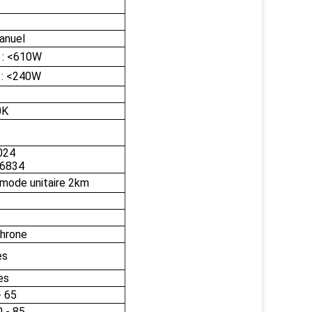
anuel
 : <610W
 : <240W
0K
024
6834
mode unitaire 2km
hrone
es
es
- 65
 - 85