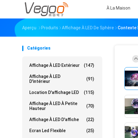
À La Maison
Aperçu
Produits
Affichage À LED De Sphère
Contexte 
Catégories
Affichage À LED Extérieur
(147)
Affichage À LED
(91)
D'intérieur
Location D'affichage LED
(115)
Affichage À LED À Petite
(70)
Hauteur
Affichage À LED D'affiche
(22)
Ecran Led Flexible
(25)