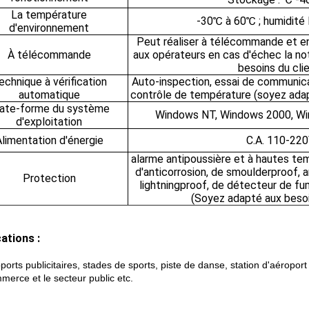
La température
-30℃ à 60℃ ; humidit
d'environnement
Peut réaliser à télécommande et en
À télécommande
aux opérateurs en cas d'échec la no
besoins du clie
echnique à vérification
Auto-inspection, essai de communica
automatique
contrôle de température (soyez adap
ate-forme du système
Windows NT, Windows 2000, W
d'exploitation
limentation d'énergie
C.A. 110-22
alarme antipoussière et à hautes te
d'anticorrosion, de smoulderproof, a
Protection
lightningproof, de détecteur de f
(Soyez adapté aux besoi
ations :
ports publicitaires, stades de sports, piste de danse, station d'aéroport 
merce et le secteur public etc.