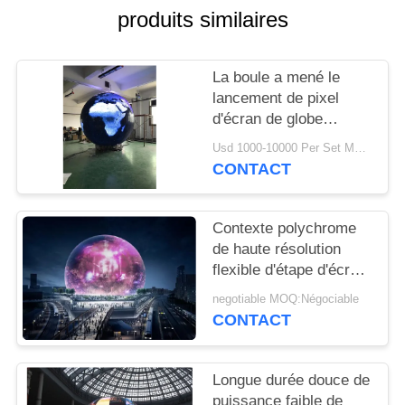
NOUVELLES
produits similaires
DEMANDEZ
La boule a mené le
UN
lancement de pixel
d'écran de globe
DEVIS
d'affichage épissure
Usd 1000-10000 Per Set MOQ:1 ensemble
sans couture de 3M de
CONTACT
PLAN
4 millimètres de
diamètre
DU
Contexte polychrome
SITE
de haute résolution
flexible d'étape d'écran
de visualisation de
PRIVACY
negotiable MOQ:Négociable
sphère d'affichage
CONTACT
POLICY
vidéo de la boule LED
Longue durée douce de
puissance faible de