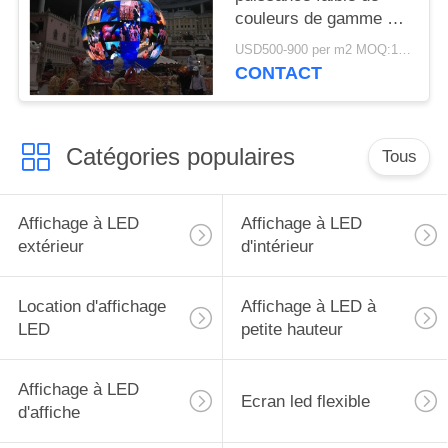
couleurs de gamme de
gris de l'affichage P2.5
USD500-900 per m2 MOQ:1 m²
de globe de qualité
CONTACT
élevée d'amende
Catégories populaires
Tous
Affichage à LED
Affichage à LED
extérieur
d'intérieur
Location d'affichage
Affichage à LED à
LED
petite hauteur
Affichage à LED
Ecran led flexible
d'affiche