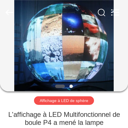
Shenzhen
Weigu
Electronic
Technology
Co.,
Ltd..
All
Rights
À
Reserved.
LA
MAISON
PRODUITS
VIDÉOS
À
Affichage à LED de sphère
PROPOS
L'affichage à LED Multifonctionnel de
DE
boule P4 a mené la lampe