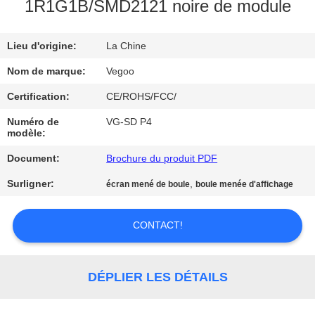
NOUS
1R1G1B/SMD2121 noire de module
Lieu d'origine:
La Chine
VISITE
DE
Nom de marque:
Vegoo
L'USINE
Certification:
CE/ROHS/FCC/
Numéro de
VG-SD P4
modèle:
CONTRÔLE
Document:
Brochure du produit PDF
DE
LA
Surligner:
,
écran mené de boule
boule menée d'affichage
QUALITÉ
CONTACT!
NOUS
CONTACTER
DÉPLIER LES DÉTAILS