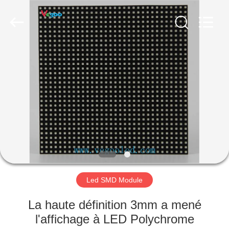
Shenzhen
Weigu
Electronic
Technology
Co.,
Ltd..
All
Rights
À
Reserved.
LA
MAISON
PRODUITS
VIDÉOS
À
Led SMD Module
PROPOS
La haute définition 3mm a mené
DE
l'affichage à LED Polychrome