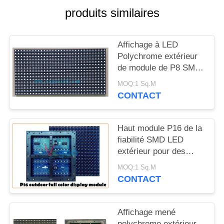
NOUVELLES
produits similaires
DEMANDEZ
Affichage à LED
UN
Polychrome extérieur
DEVIS
de module de P8 SMD
LED
MOQ:1 Sq.M
1R1G1B/SMD3535
CONTACT
PLAN
DU
Haut module P16 de la
SITE
fiabilité SMD LED
extérieur pour des
plazas de
PRIVACY
MOQ:1 Sq.M
gouvernement
CONTACT
POLICY
Affichage mené
polychrome extérieur