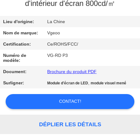
NOUS
d'intérieur d'écran 800cd/㎡
VISITE
Lieu d'origine:
La Chine
DE
Nom de marque:
Vgeoo
L'USINE
Certification:
Ce/ROHS/FCC/
Numéro de
VG-RD P3
modèle:
CONTRÔLE
DE
Document:
Brochure du produit PDF
LA
Surligner:
,
Module d'écran de LED
module visuel mené
QUALITÉ
CONTACT!
NOUS
CONTACTER
DÉPLIER LES DÉTAILS