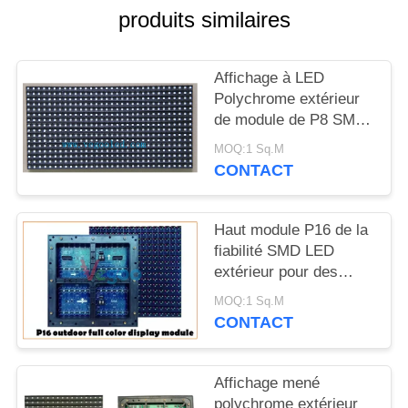
NOUVELLES
produits similaires
DEMANDEZ
Affichage à LED
UN
Polychrome extérieur
de module de P8 SMD
DEVIS
LED
MOQ:1 Sq.M
1R1G1B/SMD3535
CONTACT
PLAN
DU
Haut module P16 de la
SITE
fiabilité SMD LED
extérieur pour des
plazas de
PRIVACY
MOQ:1 Sq.M
gouvernement
CONTACT
POLICY
Affichage mené
polychrome extérieur