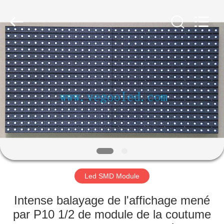
Shenzhen
Weigu
Electronic
Technology
Co.,
Ltd..
All
Rights
À
Reserved.
LA
MAISON
PRODUITS
VIDÉOS
À
Led SMD Module
PROPOS
Intense balayage de l'affichage mené
DE
par P10 1/2 de module de la coutume