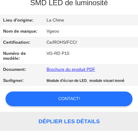
NOUS
SMD LED de luminosité
Lieu d'origine:
La Chine
VISITE
DE
Nom de marque:
Vgeoo
L'USINE
Certification:
Ce/ROHS/FCC/
Numéro de
VG-RD P10
modèle:
CONTRÔLE
Document:
Brochure du produit PDF
DE
LA
Surligner:
,
Module d'écran de LED
module visuel mené
QUALITÉ
CONTACT!
NOUS
CONTACTER
DÉPLIER LES DÉTAILS