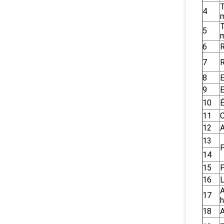
T
4
m
T
5
m
6
R
7
R
8
E
9
E
10
É
11
C
12
A
13
P
14
15
P
16
L
A
17
h
18
A