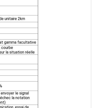
e unitaire 2km
uit gamma facultative
a courbe
r la situation réelle
5%
envoyer le signal
'échec la notation
ent)
ication, essai de