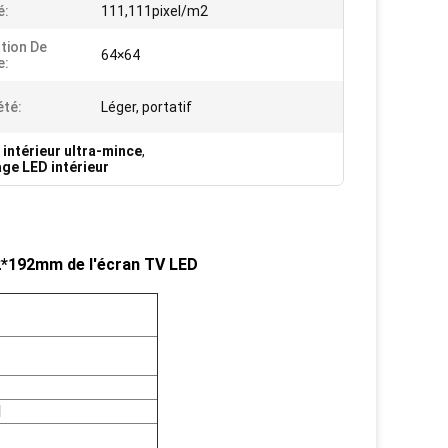
é:
111,111pixel/m2
tion De
64×64
e:
été:
Léger, portatif
 intérieur ultra-mince
,
age LED intérieur
192*192mm de l'écran TV LED
1