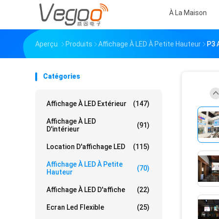
À La Maison
Aperçu
Produits
Affichage À LED À Petite Hauteur
P3 
Catégories
Affichage À LED Extérieur
(147)
Affichage À LED
(91)
D'intérieur
Location D'affichage LED
(115)
Affichage À LED À Petite
(70)
Hauteur
Affichage À LED D'affiche
(22)
Ecran Led Flexible
(25)