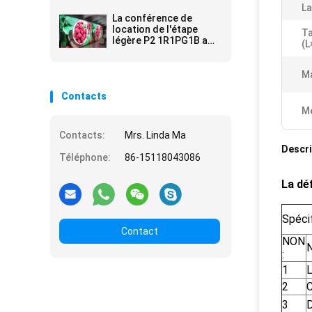
moulage mécanique
La
sous pression
La conférence de
location de l'étape
Ta
légère P2 1R1PG1B a
(L
mené l'affichage
Ma
Contacts
Me
Contacts:
Mrs. Linda Ma
Descri
Téléphone:
86-15118043086
La dé
Spécif
Contact
NON
N
:
1
L
2
C
3
D