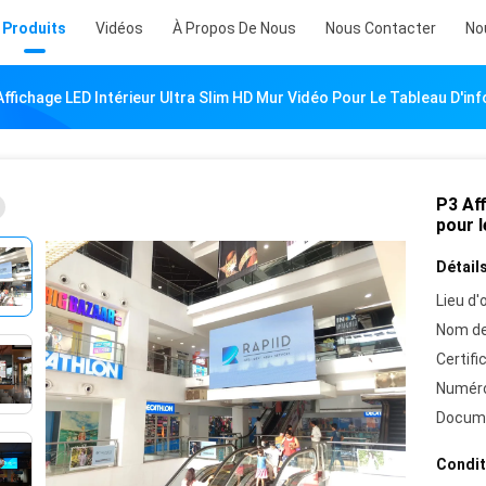
Produits
Vidéos
À Propos De Nous
Nous Contacter
No
Affichage LED Intérieur Ultra Slim HD Mur Vidéo Pour Le Tableau D'i
P3 Aff
pour l
Détails
Lieu d'o
Nom de
Certifi
Numéro
Docum
Condit