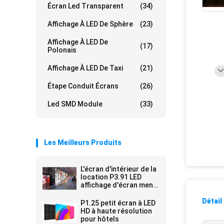
Écran Led Transparent
(34)
Affichage À LED De Sphère
(23)
Affichage À LED De
(17)
Polonais
Affichage À LED De Taxi
(21)
Étape Conduit Écrans
(26)
Led SMD Module
(33)
Les Meilleurs Produits
L'écran d'intérieur de la
location P3.91 LED
affichage d'écran mené
mené par aluminium de
Smd 2121 de location
Détail
P1.25 petit écran à LED
d'écran de l'écran
HD à haute résolution
3.91mm LED de
pour hôtels