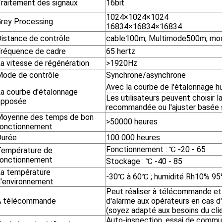
raitement des signaux
16bit
1024×1024×1024
rey Processing
16834×16834×16834
istance de contrôle
cable100m, Multimode500m, mod
réquence de cadre
65 hertz
a vitesse de régénération
>1920Hz
ode de contrôle
Synchrone/asynchrone
Avec la courbe de l'étalonnage h
a courbe d'étalonnage
Les utilisateurs peuvent choisir l
opposée
recommandée ou l'ajuster basée su
Moyenne des temps de bon
>50000 heures
fonctionnement
Durée
100 000 heures
Fonctionnement : ℃ -20 - 65
Température de
fonctionnement
Stockage : ℃ -40 - 85
a température
-30℃ à 60℃ ; humidité Rh10% 9
'environnement
Peut réaliser à télécommande et 
À télécommande
d'alarme aux opérateurs en cas d
(soyez adapté aux besoins du cli
Auto-inspection, essai de commun