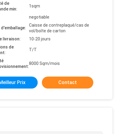
té de
1sqm
nde min:
negotiable
Caisse de contreplaqué/cas de
s d'emballage:
vol/boîte de carton
e livraison:
10-20 jours
ions de
T/T
nt:
té
8000 Sqm/mois
ovisionnement:
Meilleur Prix
Contact