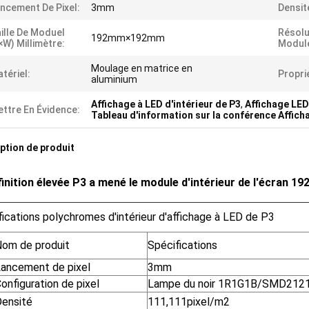
ncement De Pixel:
3mm
Densit
ille De Moduel
Résolu
192mm×192mm
×W) Millimètre:
Modul
Moulage en matrice en
tériel:
Propri
aluminium
Affichage à LED d'intérieur de P3
,
Affichage LED
ttre En Évidence:
Tableau d'information sur la conférence Affich
ption de produit
finition élevée P3 a mené le module d'intérieur de l'écran 
ications polychromes d'intérieur d'affichage à LED de P3
om de produit
Spécifications
ancement de pixel
3mm
onfiguration de pixel
Lampe du noir 1R1G1B/SMD212
ensité
111,111pixel/m2