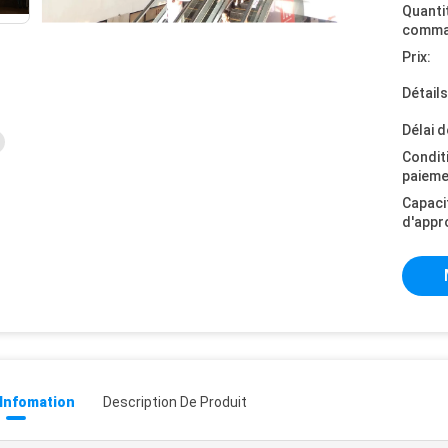
Quanti
comma
Prix:
Détail
Délai d
Condit
paieme
Capaci
d'appr
 Infomation
Description De Produit