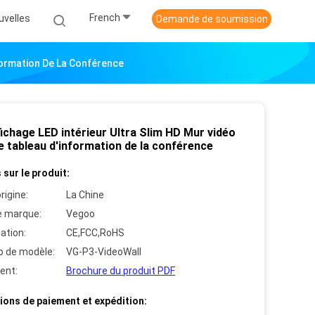
French
uvelles
Demande de soumission
nformation De La Conférence
ichage LED intérieur Ultra Slim HD Mur vidéo
e tableau d'information de la conférence
 sur le produit:
rigine:
La Chine
 marque:
Vegoo
cation:
CE,FCC,RoHS
 de modèle:
VG-P3-VideoWall
ent:
Brochure du produit PDF
ions de paiement et expédition: