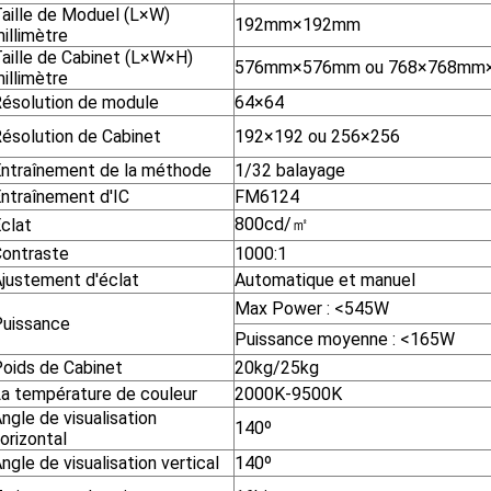
aille de Moduel (L×W)
192mm×192mm
illimètre
aille de Cabinet (L×W×H)
576mm×576mm ou 768×768mm
illimètre
ésolution de module
64×64
ésolution de Cabinet
192×192 ou 256×256
ntraînement de la méthode
1/32 balayage
ntraînement d'IC
FM6124
800cd/㎡
clat
ontraste
1000:1
justement d'éclat
Automatique et manuel
Max Power : <545W
uissance
Puissance moyenne : <165W
oids de Cabinet
20kg/25kg
a température de couleur
2000K-9500K
ngle de visualisation
140º
orizontal
ngle de visualisation vertical
140º