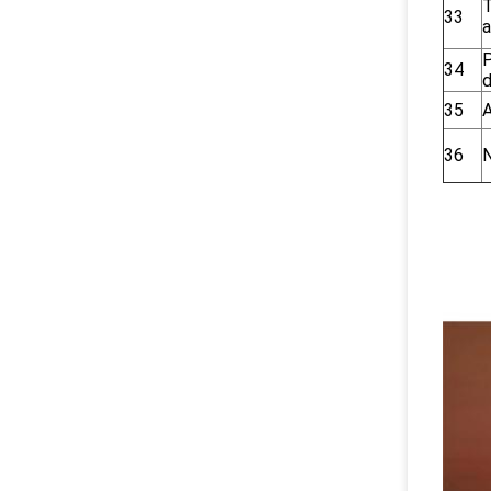
T
33
P
34
d
35
A
36
N