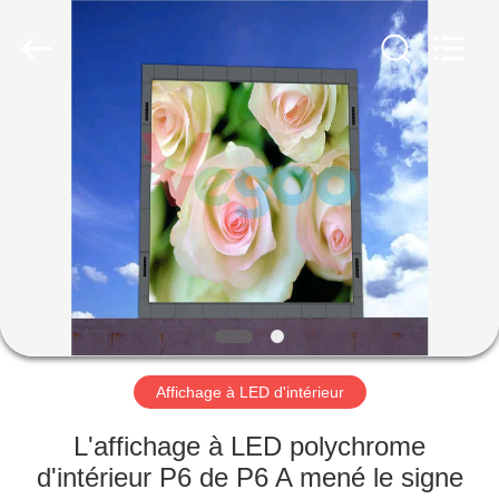
Shenzhen
Weigu
Electronic
Technology
Co.,
Ltd..
All
Rights
À
Reserved.
LA
MAISON
PRODUITS
VIDÉOS
À
Affichage à LED d'intérieur
PROPOS
L'affichage à LED polychrome
DE
d'intérieur P6 de P6 A mené le signe