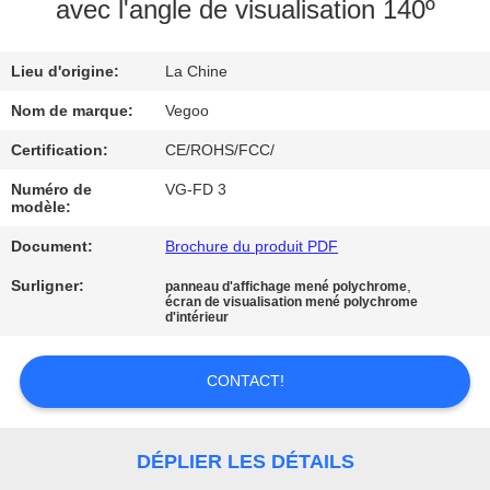
NOUS
avec l'angle de visualisation 140º
Lieu d'origine:
La Chine
VISITE
DE
Nom de marque:
Vegoo
L'USINE
Certification:
CE/ROHS/FCC/
Numéro de
VG-FD 3
modèle:
CONTRÔLE
Document:
Brochure du produit PDF
DE
LA
Surligner:
,
panneau d'affichage mené polychrome
écran de visualisation mené polychrome
d'intérieur
QUALITÉ
CONTACT!
NOUS
CONTACTER
DÉPLIER LES DÉTAILS