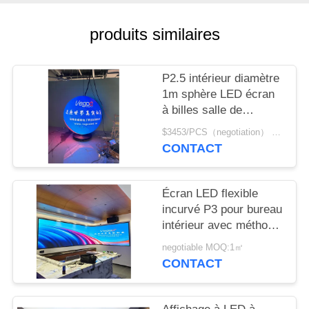
NOUVELLES
produits similaires
DEMANDEZ
UN
P2.5 intérieur diamètre
DEVIS
1m sphère LED écran
à billes salle de
conférence exposition
$3453/PCS（negotiation） MOQ:1 pièces
PLAN
art show
CONTACT
DU
SITE
Écran LED flexible
incurvé P3 pour bureau
PRIVACY
intérieur avec méthode
de balayage 1/20 S
POLICY
negotiable MOQ:1㎡
personnalisable
CONTACT