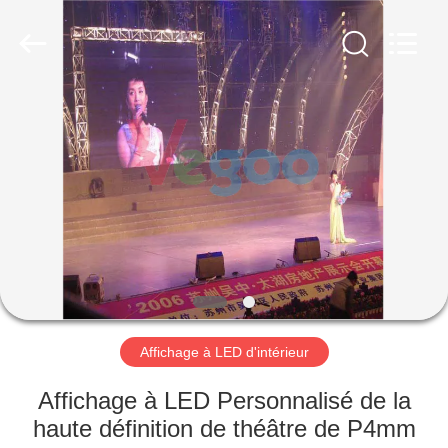
Shenzhen
Weigu
Electronic
Technology
Co.,
Ltd..
All
Rights
À
Reserved.
LA
MAISON
PRODUITS
VIDÉOS
À
Affichage à LED d'intérieur
PROPOS
Affichage à LED Personnalisé de la
DE
haute définition de théâtre de P4mm