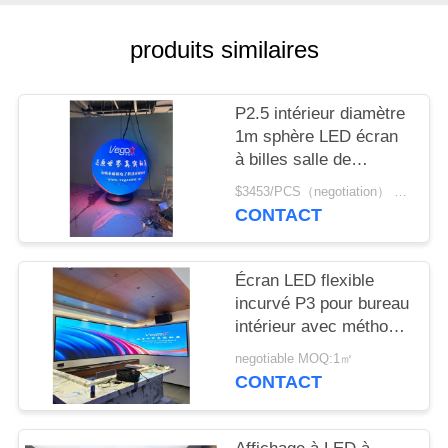
NOUVELLES
produits similaires
DEMANDEZ
UN
P2.5 intérieur diamètre
DEVIS
1m sphère LED écran
à billes salle de
conférence exposition
$3453/PCS（negotiation） MOQ:1 pièces
PLAN
art show
CONTACT
DU
SITE
Écran LED flexible
incurvé P3 pour bureau
PRIVACY
intérieur avec méthode
de balayage 1/20 S
POLICY
negotiable MOQ:1㎡
personnalisable
CONTACT