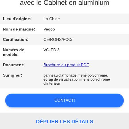
NOUS
avec le Cabinet en aluminium
Lieu d'origine:
La Chine
VISITE
DE
Nom de marque:
Vegoo
L'USINE
Certification:
CE/ROHS/FCC/
Numéro de
VG-FD 3
modèle:
CONTRÔLE
Document:
Brochure du produit PDF
DE
LA
Surligner:
,
panneau d'affichage mené polychrome
écran de visualisation mené polychrome
d'intérieur
QUALITÉ
CONTACT!
NOUS
CONTACTER
DÉPLIER LES DÉTAILS