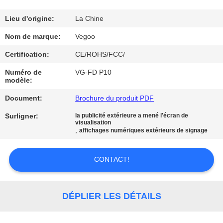
NOUS
Lieu d'origine:
La Chine
VISITE
Nom de marque:
Vegoo
DE
Certification:
CE/ROHS/FCC/
L'USINE
Numéro de
VG-FD P10
modèle:
CONTRÔLE
Document:
Brochure du produit PDF
DE
Surligner:
la publicité extérieure a mené l'écran de
visualisation
LA
,
affichages numériques extérieurs de signage
QUALITÉ
CONTACT!
NOUS
CONTACTER
DÉPLIER LES DÉTAILS