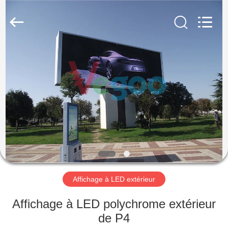
Shenzhen
Weigu
Electronic
Technology
Co.,
Ltd..
All
Rights
À
Reserved.
LA
MAISON
PRODUITS
VIDÉOS
À
Affichage à LED extérieur
PROPOS
Affichage à LED polychrome extérieur
DE
de P4