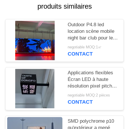
NOUVELLES
produits similaires
DEMANDEZ
Outdoor P4.8 led
UN
location scène mobile
night bar club pour le
DEVIS
divertissement
negotiable MOQ:1㎡
CONTACT
PLAN
DU
Applications flexibles
SITE
Écran LED à haute
résolution pixel pitch
2,5 mm pour les lieux
PRIVACY
negotiable MOQ:2 pièces
de divertissement
CONTACT
POLICY
SMD polychrome p10
qu'extérieur a mené