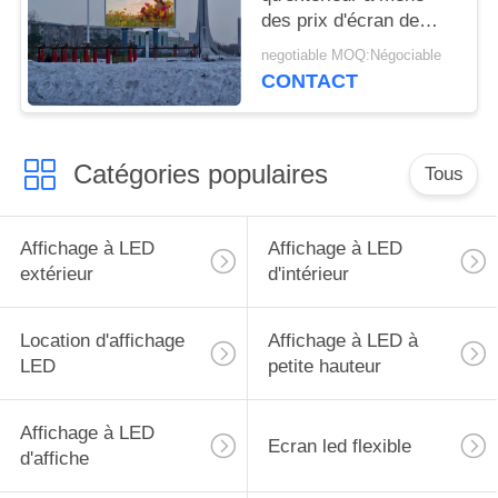
des prix d'écran de
visualisation a mené le
negotiable MOQ:Négociable
visuel à grand écran
CONTACT
pour annoncer l'écran
de visualisation
Catégories populaires
Tous
Affichage à LED
Affichage à LED
extérieur
d'intérieur
Location d'affichage
Affichage à LED à
LED
petite hauteur
Affichage à LED
Ecran led flexible
d'affiche