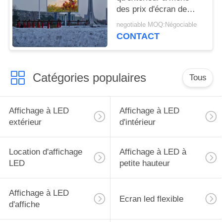
des prix d'écran de
visualisation a mené le
negotiable MOQ:Négociable
visuel à grand écran
CONTACT
pour annoncer l'écran
de visualisation
Catégories populaires
Tous
Affichage à LED
Affichage à LED
extérieur
d'intérieur
Location d'affichage
Affichage à LED à
LED
petite hauteur
Affichage à LED
Ecran led flexible
d'affiche