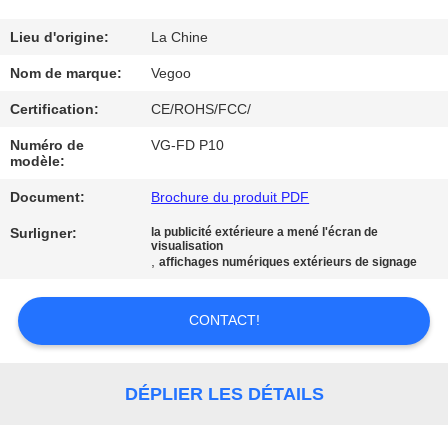
NOUS
Lieu d'origine:
La Chine
VISITE
Nom de marque:
Vegoo
DE
Certification:
CE/ROHS/FCC/
L'USINE
Numéro de
VG-FD P10
modèle:
CONTRÔLE
Document:
Brochure du produit PDF
DE
Surligner:
la publicité extérieure a mené l'écran de
visualisation
LA
,
affichages numériques extérieurs de signage
QUALITÉ
CONTACT!
NOUS
CONTACTER
DÉPLIER LES DÉTAILS