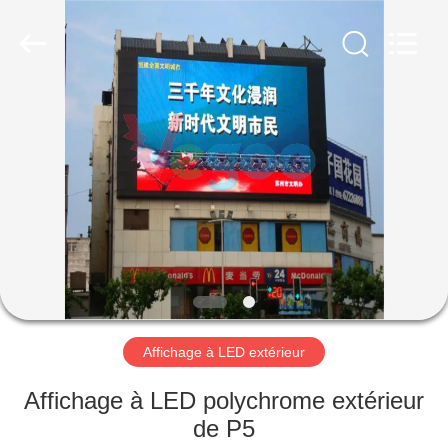
Shenzhen
Weigu
Electronic
Technology
Co.,
Ltd..
All
Rights
À
Reserved.
LA
MAISON
PRODUITS
VIDÉOS
À
Affichage à LED extérieur
PROPOS
Affichage à LED polychrome extérieur
DE
de P5