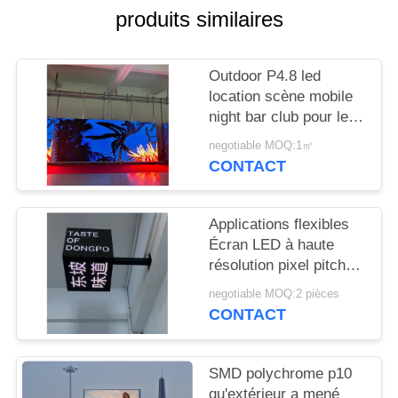
NOUVELLES
produits similaires
DEMANDEZ
Outdoor P4.8 led
UN
location scène mobile
night bar club pour le
DEVIS
divertissement
negotiable MOQ:1㎡
CONTACT
PLAN
DU
Applications flexibles
SITE
Écran LED à haute
résolution pixel pitch
2,5 mm pour les lieux
PRIVACY
negotiable MOQ:2 pièces
de divertissement
CONTACT
POLICY
SMD polychrome p10
qu'extérieur a mené