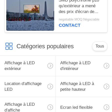
SMD polychrome p10
qu'extérieur a mené
des prix d'écran de
visualisation a mené le
negotiable MOQ:Négociable
visuel à grand écran
CONTACT
pour annoncer l'écran
de visualisation
Catégories populaires
Tous
Affichage à LED
Affichage à LED
extérieur
d'intérieur
Location d'affichage
Affichage à LED à
LED
petite hauteur
Affichage à LED
Ecran led flexible
d'affiche