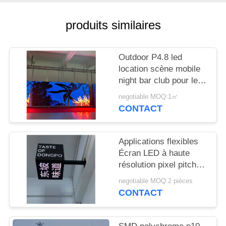
NOUVELLES
produits similaires
DEMANDEZ
UN
Outdoor P4.8 led
DEVIS
location scène mobile
night bar club pour le
divertissement
negotiable MOQ:1㎡
PLAN
CONTACT
DU
SITE
Applications flexibles
Écran LED à haute
PRIVACY
résolution pixel pitch
2,5 mm pour les lieux
POLICY
negotiable MOQ:2 pièces
de divertissement
CONTACT