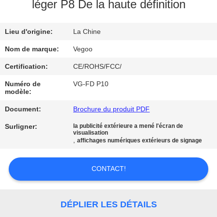
NOUS
léger P8 De la haute définition
Lieu d'origine:
La Chine
VISITE
DE
Nom de marque:
Vegoo
L'USINE
Certification:
CE/ROHS/FCC/
Numéro de
VG-FD P10
modèle:
CONTRÔLE
Document:
Brochure du produit PDF
DE
LA
Surligner:
la publicité extérieure a mené l'écran de
visualisation
,
affichages numériques extérieurs de signage
QUALITÉ
CONTACT!
NOUS
CONTACTER
DÉPLIER LES DÉTAILS