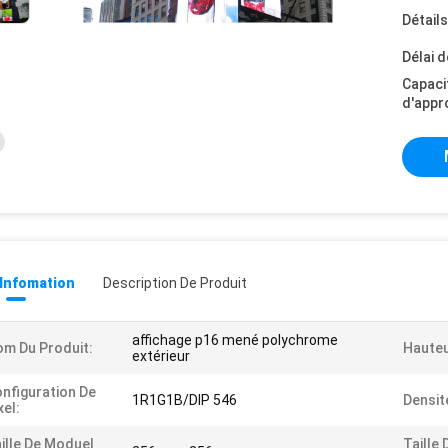
Détail
Délai d
Capaci
d'appr
 Infomation
Description De Produit
affichage p16 mené polychrome
m Du Produit:
Hauteu
extérieur
nfiguration De
1R1G1B/DIP 546
Densit
xel:
ille De Moduel
Taille 