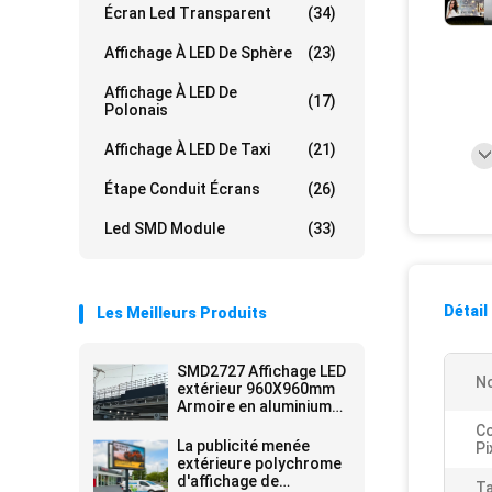
Écran Led Transparent
(34)
Affichage À LED De Sphère
(23)
Affichage À LED De
(17)
Polonais
Affichage À LED De Taxi
(21)
Étape Conduit Écrans
(26)
Led SMD Module
(33)
Détail
Les Meilleurs Produits
SMD2727 Affichage LED
No
extérieur 960X960mm
Armoire en aluminium
avec 6500CD/m2
Co
Lumière
La publicité menée
Pi
extérieure polychrome
d'affichage de
Ta