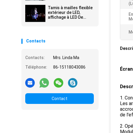
Wateproof P4 P5 P6 P8
(L
P10 P16 a mené le mur
Tamis à mailles flexible
d'écran d'étape
extérieur de LED,
En
d'écran
affichage à LED De
M
rideau, mur visuel IP66,
P31.25 poids léger,
Applicated de rideau
Me
Contacts
Descri
Contacts:
Mrs. Linda Ma
Téléphone:
86-15118043086
Écran
Descr
1. Con
Contact
Les ar
accroc
de l'e
2. Opé
Modul