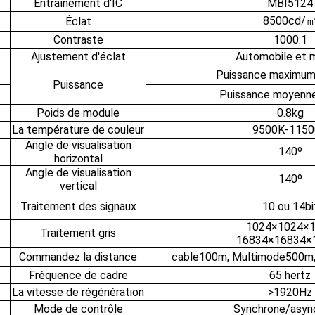
Entraînement d'IC
MBI5124
8500cd/
Éclat
Contraste
1000:1
Ajustement d'éclat
Automobile et 
Puissance maximum
Puissance
Puissance moyenn
Poids de module
0.8kg
La température de couleur
9500K-115
Angle de visualisation
140º
horizontal
Angle de visualisation
140º
vertical
Traitement des signaux
10 ou 14bi
1024×1024×
Traitement gris
16834×16834×
Commandez la distance
cable100m, Multimode500m, 
Fréquence de cadre
65 hertz
La vitesse de régénération
>1920Hz
Mode de contrôle
Synchrone/asyn