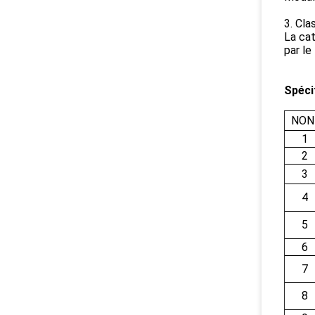
3. Cla
La cat
par le
Spéci
NON 
1
2
3
4
5
6
7
8