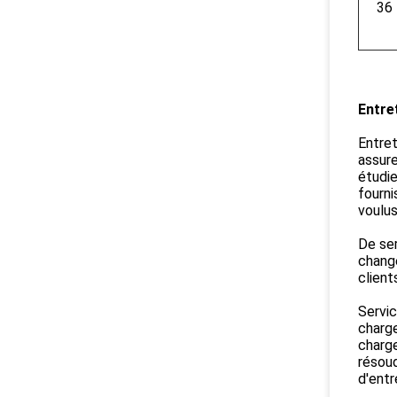
36
Entre
Entret
assure
étudie
fourni
voulus
De ser
changé
client
Servic
charge
charge
résoud
d'entr