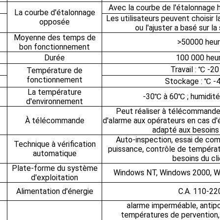
Avec la courbe de l'étalonnage 
La courbe d'étalonnage
Les utilisateurs peuvent choisi
opposée
ou l'ajuster a basé sur la 
Moyenne des temps de
>50000 heu
bon fonctionnement
Durée
100 000 heu
Travail : ℃ -20
Température de
fonctionnement
Stockage : ℃ -4
La température
-30℃ à 60℃ ; humidit
d'environnement
Peut réaliser à télécommande 
À télécommande
d'alarme aux opérateurs en cas d'
adapté aux besoins 
Auto-inspection, essai de com
Technique à vérification
puissance, contrôle de tempéra
automatique
besoins du cli
Plate-forme du système
Windows NT, Windows 2000, 
d'exploitation
Alimentation d'énergie
C.A. 110-22
alarme imperméable, antipo
températures de pervention, 