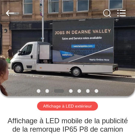
Shenzhen
Weigu
Electronic
Technology
Co.,
Ltd..
All
Rights
À
Reserved.
LA
MAISON
PRODUITS
VIDÉOS
À
Affichage à LED extérieur
PROPOS
Affichage à LED mobile de la publicité
DE
de la remorque IP65 P8 de camion