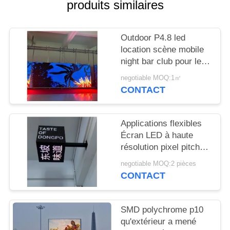
produits similaires
NOUVELLES
DEMANDEZ
Outdoor P4.8 led
location scène mobile
UN
night bar club pour le
DEVIS
divertissement
negotiable MOQ:1㎡
CONTACT
PLAN
DU
Applications flexibles
SITE
Écran LED à haute
résolution pixel pitch
2,5 mm pour les lieux
negotiable MOQ:2 pièces
PRIVACY
de divertissement
CONTACT
POLICY
SMD polychrome p10
qu'extérieur a mené