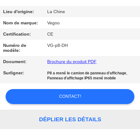
NOUS
Lieu d'origine:
La Chine
VISITE
Nom de marque:
Vegoo
DE
Certification:
CE
L'USINE
Numéro de
VG-p8-DH
modèle:
CONTRÔLE
Document:
Brochure du produit PDF
DE
Surligner:
,
P8 a mené le camion de panneau d'affichage
Panneau d'affichage IP65 mené mobile
LA
QUALITÉ
CONTACT!
NOUS
DÉPLIER LES DÉTAILS
CONTACTER