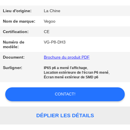
NOUS
Lieu d'origine:
La Chine
VISITE
Nom de marque:
Vegoo
DE
Certification:
CE
L'USINE
Numéro de
VG-P8-DH3
modèle:
CONTRÔLE
Document:
Brochure du produit PDF
DE
Surligner:
,
IP65 p6 a mené l'affichage
,
Location extérieure de l'écran P6 mené
LA
Écran mené extérieur de SMD p6
QUALITÉ
CONTACT!
NOUS
CONTACTER
DÉPLIER LES DÉTAILS