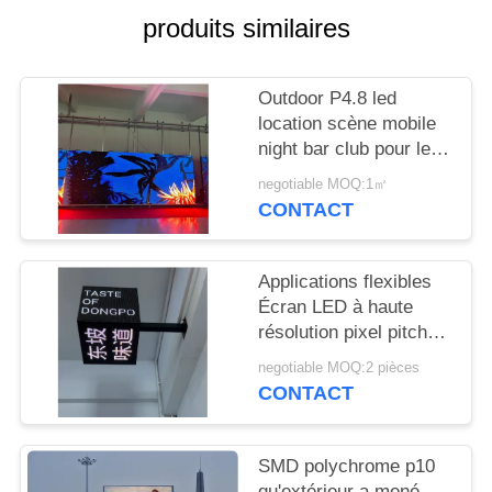
NOUVELLES
produits similaires
DEMANDEZ
Outdoor P4.8 led
UN
location scène mobile
DEVIS
night bar club pour le
divertissement
negotiable MOQ:1㎡
CONTACT
PLAN
DU
Applications flexibles
SITE
Écran LED à haute
résolution pixel pitch
2,5 mm pour les lieux
PRIVACY
negotiable MOQ:2 pièces
de divertissement
CONTACT
POLICY
SMD polychrome p10
qu'extérieur a mené