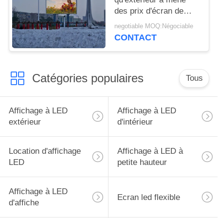
des prix d'écran de
visualisation a mené le
negotiable MOQ:Négociable
visuel à grand écran
CONTACT
pour annoncer l'écran
de visualisation
Catégories populaires
Tous
Affichage à LED
Affichage à LED
extérieur
d'intérieur
Location d'affichage
Affichage à LED à
LED
petite hauteur
Affichage à LED
Ecran led flexible
d'affiche