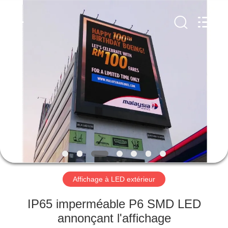
Shenzhen
Weigu
Electronic
Technology
Co.,
Ltd..
All
Rights
À
Reserved.
LA
MAISON
PRODUITS
VIDÉOS
À
Affichage à LED extérieur
PROPOS
IP65 imperméable P6 SMD LED
DE
annonçant l'affichage