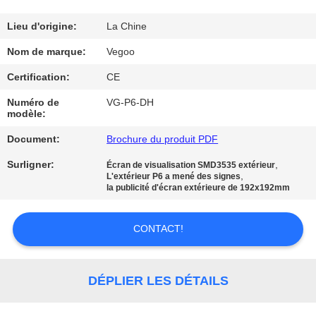
NOUS
Lieu d'origine:
La Chine
VISITE
Nom de marque:
Vegoo
DE
Certification:
CE
L'USINE
Numéro de
VG-P6-DH
modèle:
CONTRÔLE
Document:
Brochure du produit PDF
DE
Surligner:
,
Écran de visualisation SMD3535 extérieur
,
L'extérieur P6 a mené des signes
LA
la publicité d'écran extérieure de 192x192mm
QUALITÉ
CONTACT!
NOUS
CONTACTER
DÉPLIER LES DÉTAILS