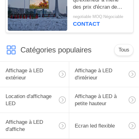
des prix d'écran de
visualisation a mené le
negotiable MOQ:Négociable
visuel à grand écran
CONTACT
pour annoncer l'écran
de visualisation
Catégories populaires
Tous
Affichage à LED
Affichage à LED
extérieur
d'intérieur
Location d'affichage
Affichage à LED à
LED
petite hauteur
Affichage à LED
Ecran led flexible
d'affiche