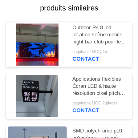
NOUVELLES
produits similaires
DEMANDEZ
Outdoor P4.8 led
UN
location scène mobile
DEVIS
night bar club pour le
divertissement
negotiable MOQ:1㎡
CONTACT
PLAN
DU
Applications flexibles
SITE
Écran LED à haute
résolution pixel pitch
2,5 mm pour les lieux
PRIVACY
negotiable MOQ:2 pièces
de divertissement
CONTACT
POLICY
SMD polychrome p10
qu'extérieur a mené