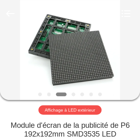
Shenzhen
Weigu
Electronic
Technology
Co.,
Ltd..
All
Rights
À
Reserved.
LA
MAISON
PRODUITS
VIDÉOS
À
Affichage à LED extérieur
PROPOS
Module d'écran de la publicité de P6
DE
192x192mm SMD3535 LED