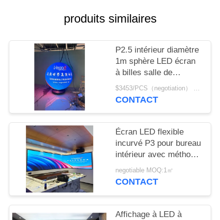
NOUVELLES
produits similaires
DEMANDEZ
P2.5 intérieur diamètre
UN
1m sphère LED écran
DEVIS
à billes salle de
conférence exposition
$3453/PCS（negotiation） MOQ:1 pièces
art show
PLAN
CONTACT
DU
SITE
Écran LED flexible
incurvé P3 pour bureau
intérieur avec méthode
PRIVACY
de balayage 1/20 S
negotiable MOQ:1㎡
POLICY
personnalisable
CONTACT
Affichage à LED à