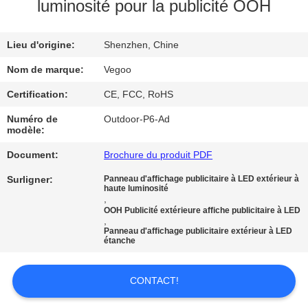
NOUS
luminosité pour la publicité OOH
Lieu d'origine:
Shenzhen, Chine
VISITE
DE
Nom de marque:
Vegoo
L'USINE
Certification:
CE, FCC, RoHS
Numéro de
Outdoor-P6-Ad
modèle:
CONTRÔLE
Document:
Brochure du produit PDF
DE
LA
Surligner:
Panneau d'affichage publicitaire à LED extérieur à
haute luminosité
,
QUALITÉ
OOH Publicité extérieure affiche publicitaire à LED
,
Panneau d'affichage publicitaire extérieur à LED
étanche
NOUS
CONTACTER
CONTACT!