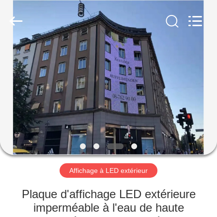
Shenzhen
Weigu
Electronic
Technology
Co.,
Ltd..
All
Rights
À
Reserved.
LA
MAISON
PRODUITS
VIDÉOS
À
Affichage à LED extérieur
PROPOS
Plaque d'affichage LED extérieure
DE
imperméable à l'eau de haute