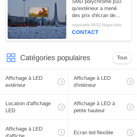
SMD polychrome p10
qu'extérieur a mené
des prix d'écran de
visualisation a mené le
negotiable MOQ:Négociable
visuel à grand écran
CONTACT
pour annoncer l'écran
de visualisation
Catégories populaires
Tous
Affichage à LED
Affichage à LED
extérieur
d'intérieur
Location d'affichage
Affichage à LED à
LED
petite hauteur
Affichage à LED
Ecran led flexible
d'affiche