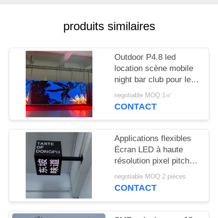
NOUVELLES
produits similaires
DEMANDEZ
UN
Outdoor P4.8 led
DEVIS
location scène mobile
night bar club pour le
divertissement
PLAN
negotiable MOQ:1㎡
CONTACT
DU
SITE
Applications flexibles
Écran LED à haute
PRIVACY
résolution pixel pitch
2,5 mm pour les lieux
POLICY
negotiable MOQ:2 pièces
de divertissement
CONTACT