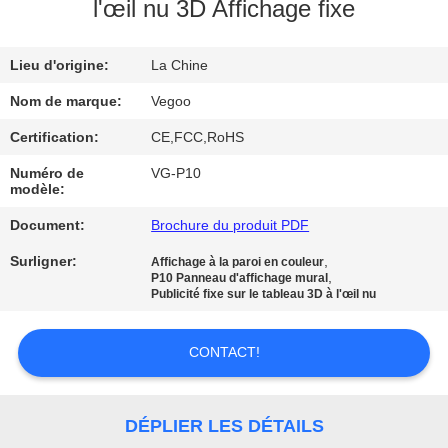
NOUS
l'œil nu 3D Affichage fixe
Lieu d'origine:
La Chine
VISITE
DE
Nom de marque:
Vegoo
L'USINE
Certification:
CE,FCC,RoHS
Numéro de
VG-P10
modèle:
CONTRÔLE
Document:
Brochure du produit PDF
DE
LA
Surligner:
,
Affichage à la paroi en couleur
,
P10 Panneau d'affichage mural
QUALITÉ
Publicité fixe sur le tableau 3D à l'œil nu
CONTACT!
NOUS
CONTACTER
DÉPLIER LES DÉTAILS