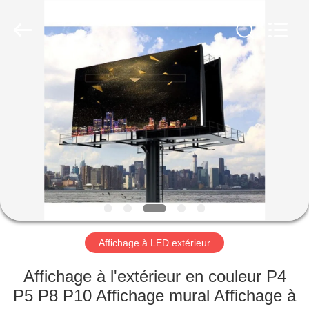
Shenzhen
Weigu
Electronic
Technology
Co.,
Ltd..
All
Rights
À
Reserved.
LA
MAISON
PRODUITS
VIDÉOS
À
Affichage à LED extérieur
PROPOS
Affichage à l'extérieur en couleur P4
DE
P5 P8 P10 Affichage mural Affichage à