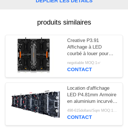
DÉPLIER LES DÉTAILS
NOUVELLES
DEMANDEZ
produits similaires
UN
DEVIS
Creative P3.91
Affichage à LED
courbé à louer pour
PLAN
événements diffusion
negotiable MOQ:1㎡
DU
et publicité à taux de
CONTACT
rafraîchissement élevé
SITE
Location d'affichage
PRIVACY
LED P4.81mm Armoire
en aluminium incurvé
POLICY
500x500mm
498-615dollars/Sqm MOQ:1 m2
Assemblage rapide
CONTACT
pour les événements
en plein air