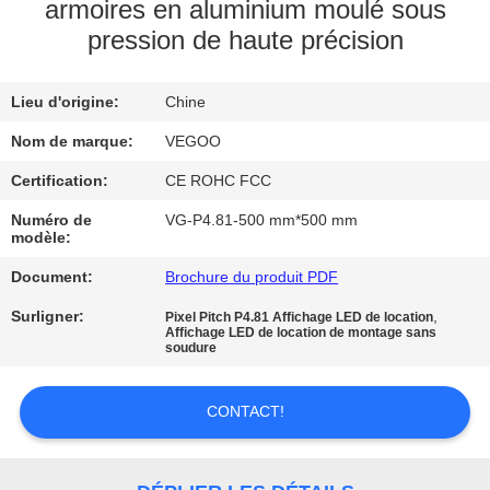
NOUS
armoires en aluminium moulé sous
pression de haute précision
VISITE
Lieu d'origine:
Chine
DE
Nom de marque:
VEGOO
L'USINE
Certification:
CE ROHC FCC
CONTRÔLE
Numéro de
VG-P4.81-500 mm*500 mm
modèle:
DE
Document:
Brochure du produit PDF
LA
Surligner:
,
Pixel Pitch P4.81 Affichage LED de location
QUALITÉ
Affichage LED de location de montage sans
soudure
NOUS
CONTACT!
CONTACTER