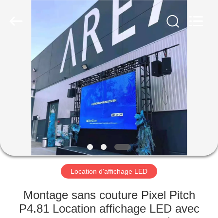
Shenzhen
Weigu
Electronic
Technology
Co.,
Ltd..
All
Rights
À
Reserved.
LA
MAISON
PRODUITS
VIDÉOS
À
Location d'affichage LED
PROPOS
Montage sans couture Pixel Pitch
DE
P4.81 Location affichage LED avec