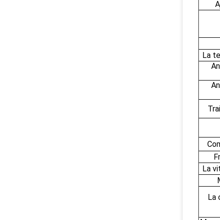
A
La t
An
An
Tra
Com
F
La vi
La 