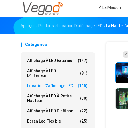
À La Maison
Aperçu
Produits
Location D'affichage LED
La Haute L'
Catégories
Affichage À LED Extérieur
(147)
Affichage À LED
(91)
D'intérieur
Location D'affichage LED
(115)
Affichage À LED À Petite
(70)
Hauteur
Affichage À LED D'affiche
(22)
Ecran Led Flexible
(25)