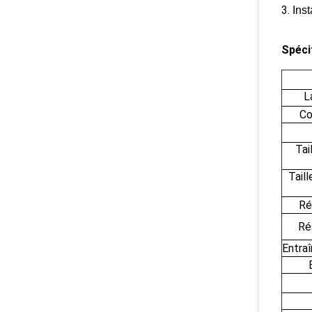
3.
Ins
Spéci
L
Co
Tai
Tail
Ré
Ré
Entra