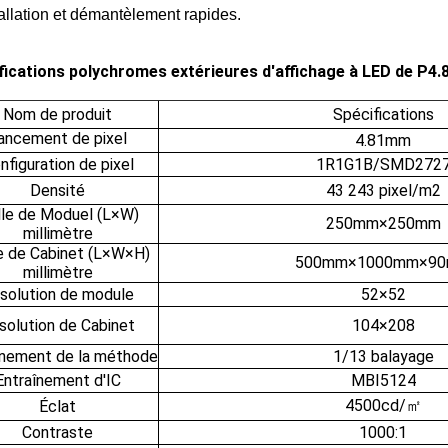
tallation et démantèlement rapides.
fications polychromes extérieures d'affichage à LED de P4.
Nom de produit
Spécifications
ancement de pixel
4.81mm
nfiguration de pixel
1R1G1B/SMD272
Densité
43 243 pixel/m2
lle de Moduel (L×W)
250mm×250mm
millimètre
le de Cabinet (L×W×H)
500mm×1000mm×9
millimètre
solution de module
52×52
solution de Cabinet
104×208
înement de la méthode
1/13 balayage
Entraînement d'IC
MBI5124
4500cd/㎡
Éclat
Contraste
1000:1