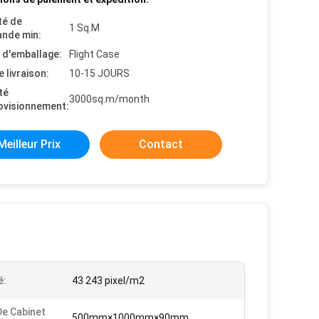
té de
1 Sq.M
nde min:
s d'emballage:
Flight Case
e livraison:
10-15 JOURS
té
3000sq.m/month
ovisionnement:
Meilleur Prix
Contact
é:
43 243 pixel/m2
De Cabinet
500mm×1000mm×90mm