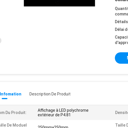
Quanti
comma
Détail
Délai d
Capaci
d'appr
 Infomation
Description De Produit
Affichage à LED polychrome
m Du Produit:
Densit
extérieur de P4.81
ille De Moduel
Taille 
250mm×250mm