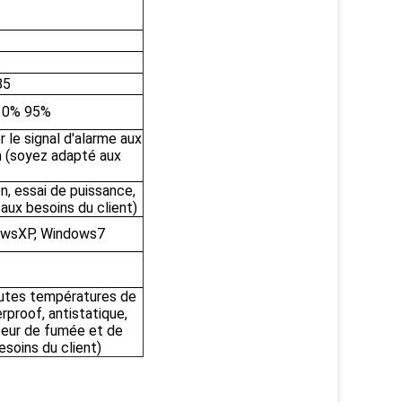
5
85
h10% 95%
le signal d'alarme aux
n (soyez adapté aux
, essai de puissance,
aux besoins du client)
owsXP, Windows7
autes températures de
rproof, antistatique,
teur de fumée et de
soins du client)