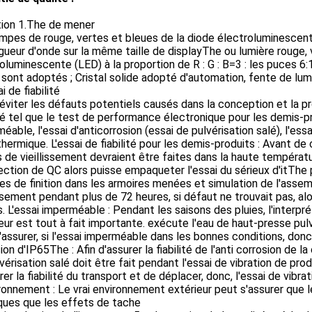
tion 1.The de mener
mpes de rouge, vertes et bleues de la diode électroluminescent
gueur d'onde sur la même taille de displayThe ou lumière rouge,
oluminescente (LED) à la proportion de R : G : B=3 : les puces
 sont adoptés ; Cristal solide adopté d'automation, fente de lumi
i de fiabilité
'éviter les défauts potentiels causés dans la conception et la p
ité tel que le test de performance électronique pour les demis-prod
éable, l'essai d'anticorrosion (essai de pulvérisation salé), l'essa
hermique. L'essai de fiabilité pour les demis-produits : Avant d
 de vieillissement devraient être faites dans la haute températu
ection de QC alors puisse empaqueter l'essai du sérieux d'itThe p
s de finition dans les armoires menées et simulation de l'assem
issement pendant plus de 72 heures, si défaut ne trouvait pas, al
s. L'essai imperméable : Pendant les saisons des pluies, l'interp
eur est tout à fait importante. exécute l'eau de haut-presse pulv
'assurer, si l'essai imperméable dans les bonnes conditions, donc
ion d'IP65The : Afin d'assurer la fiabilité de l'anti corrosion de 
vérisation salé doit être fait pendant l'essai de vibration de prod
rer la fiabilité du transport et de déplacer, donc, l'essai de vibra
ronnement : Le vrai environnement extérieur peut s'assurer que le
ques que les effets de tache