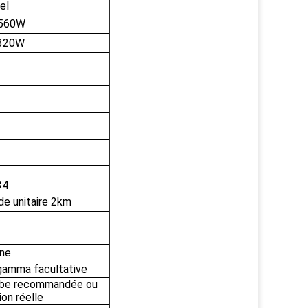
el
<560W
<320W
34
e unitaire 2km
ne
 gamma facultative
ourbe recommandée ou
ion réelle