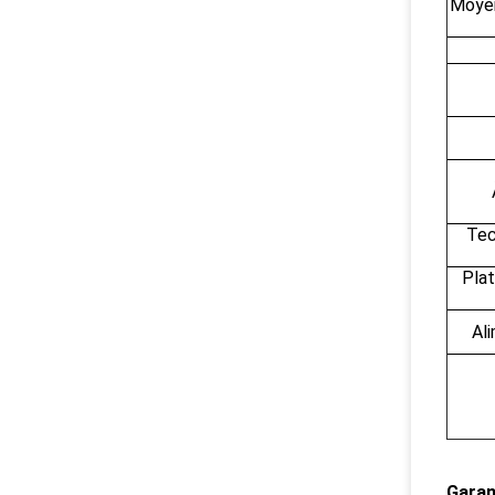
Moye
Tec
Pla
Al
Garant