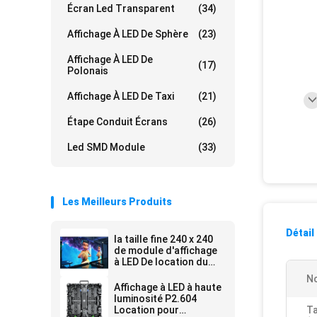
Écran Led Transparent
(34)
Affichage À LED De Sphère
(23)
Affichage À LED De
(17)
Polonais
Affichage À LED De Taxi
(21)
Étape Conduit Écrans
(26)
Led SMD Module
(33)
Les Meilleurs Produits
Détail
la taille fine 240 x 240
de module d'affichage
à LED De location du
lancement 0.9mm de
No
pixel la taille 480x480
Affichage à LED à haute
de Cabinet de la
luminosité P2.604
vitesse de
Location pour
Ta