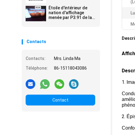
régénération 3840
événements intérieurs
(L
Salons commerciaux
Étoile d'intérieur de
Présentations
nation d'affichage
Lu
d'entreprise
menée par P3.91 de la
haute définition de
Me
location
SMD2020/MOUVEMENT
65536 Pixel/M2
Descri
Contacts
Affic
Contacts:
Mrs. Linda Ma
Téléphone:
86-15118043086
Descr
1.
Ima
Condui
amélio
Contact
phéno
2.
Épi
Confor