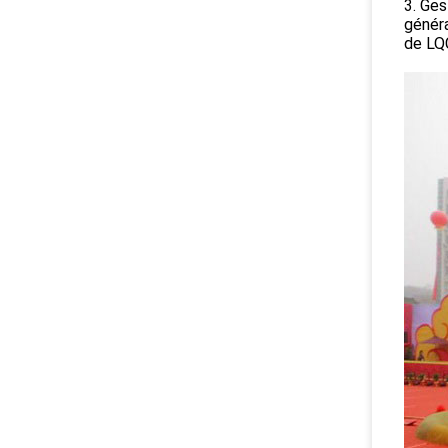
3. Ges
généra
de LQC