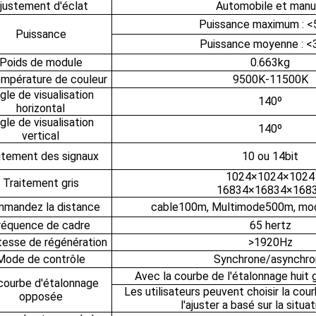
justement d'éclat
Automobile et manu
Puissance maximum : 
Puissance
Puissance moyenne : 
Poids de module
0.663kg
empérature de couleur
9500K-11500K
gle de visualisation
140º
horizontal
gle de visualisation
140º
vertical
itement des signaux
10 ou 14bit
1024×1024×1024
Traitement gris
16834×16834×168
mandez la distance
cable100m, Multimode500m, mod
réquence de cadre
65 hertz
tesse de régénération
>1920Hz
Mode de contrôle
Synchrone/asynchro
Avec la courbe de l'étalonnage huit
courbe d'étalonnage
Les utilisateurs peuvent choisir la c
opposée
l'ajuster a basé sur la situat