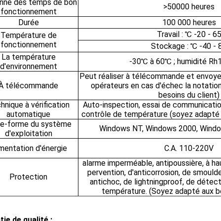
nne des temps de bon
>50000 heures
fonctionnement
Durée
100 000 heures
Travail : ℃ -20 - 6
Température de
fonctionnement
Stockage : ℃ -40 - 
La température
-30℃ à 60℃ ; humidité R
d'environnement
Peut réaliser à télécommande et envoyer 
À télécommande
opérateurs en cas d'échec la notatio
besoins du client)
hnique à vérification
Auto-inspection, essai de communication
automatique
contrôle de température (soyez adapté 
te-forme du système
Windows NT, Windows 2000, Wind
d'exploitation
imentation d'énergie
C.A. 110-220V
alarme imperméable, antipoussière, à h
pervention, d'anticorrosion, de smoulde
Protection
antichoc, de lightningproof, de détec
température. (Soyez adapté aux be
ie de qualité :