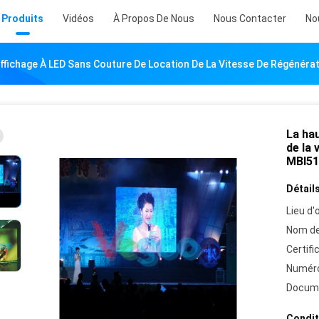
Produits
Vidéos
À Propos De Nous
Nous Contacter
No
affichage À LED Sans Couture De Location De La Vitesse De Régénér
La hau
de la
MBI51
Détails
Lieu d'o
Nom de
Certifi
Numéro
Docum
Condit