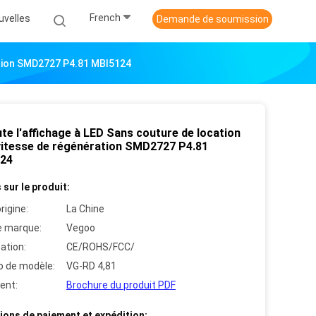
French
uvelles
Demande de soumission
ation SMD2727 P4.81 MBI5124
te l'affichage à LED Sans couture de location
 vitesse de régénération SMD2727 P4.81
24
 sur le produit:
rigine:
La Chine
 marque:
Vegoo
cation:
CE/ROHS/FCC/
 de modèle:
VG-RD 4,81
ent:
Brochure du produit PDF
ions de paiement et expédition: