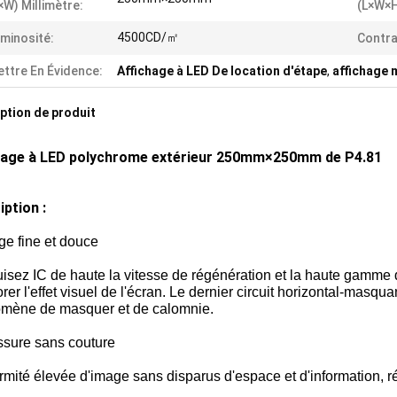
×W) Millimètre:
(L×W×H
4500CD/㎡
minosité:
Contra
ttre En Évidence:
Affichage à LED De location d'étape
,
affichage 
ption de produit
hage à LED polychrome extérieur 250mm×250mm de P4.81
iption :
ge fine et douce
sez IC de haute la vitesse de régénération et la haute gamme d
rer l'effet visuel de l'écran. Le dernier circuit horizontal-masq
mène de masquer et de calomnie.
ssure sans couture
mité élevée d'image sans disparus d'espace et d'information, ré