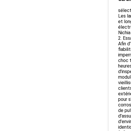
sélec
Les la
et lon
électr
Nichia
2. Essa
Afin d
fiabil
imperm
choc t
heures
d'insp
module
vieill
client
extéri
pour s
corros
de pul
d'assu
d'envi
identi