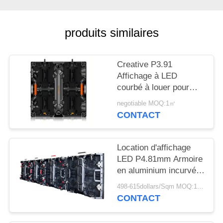
NOUVELLES
produits similaires
DEMANDEZ
UN
Creative P3.91
DEVIS
Affichage à LED
courbé à louer pour
PLAN
événements diffusion
negotiable MOQ:1㎡
et publicité à taux de
CONTACT
DU
rafraîchissement élevé
SITE
Location d'affichage
LED P4.81mm Armoire
PRIVACY
en aluminium incurvé
POLICY
500x500mm
498-615dollars/Sqm MOQ:1 m2
Assemblage rapide
CONTACT
pour les événements
en plein air