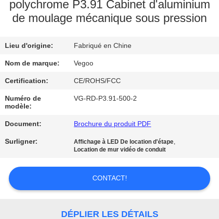
NOUS
polychrome P3.91 Cabinet d'aluminium
de moulage mécanique sous pression
VISITE
Lieu d'origine:
Fabriqué en Chine
DE
Nom de marque:
Vegoo
L'USINE
Certification:
CE/ROHS/FCC
CONTRÔLE
Numéro de
VG-RD-P3.91-500-2
modèle:
DE
Document:
Brochure du produit PDF
LA
Surligner:
,
Affichage à LED De location d'étape
QUALITÉ
Location de mur vidéo de conduit
NOUS
CONTACT!
CONTACTER
DÉPLIER LES DÉTAILS