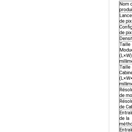
Nom 
produi
Lanc
de pix
Config
de pix
Densi
Taille
Modu
(L×W)
millim
Taille
Cabin
(L×W
millim
Résol
de mo
Résol
de Ca
Entra
de la
méth
Entra