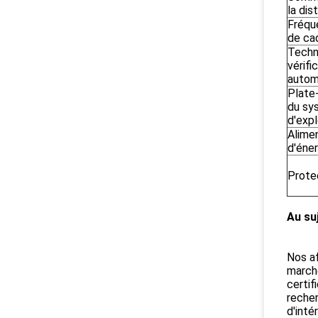
la dis
Fréqu
de ca
Techn
vérifi
autom
Plate
du sy
d'expl
Alime
d'éner
Prote
Au su
Nos af
marché
certi
recher
d'inté