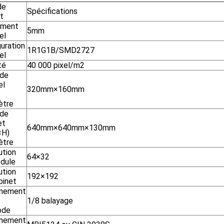
de
Spécifications
t
ement
5mm
el
uration
1R1G1B/SMD2727
el
té
40 000 pixel/m2
 de
el
320mm×160mm
ètre
 de
et
640mm×640mm×130mm
×H)
ètre
ution
64×32
dule
ution
192×192
binet
înement
1/8 balayage
ode
înement