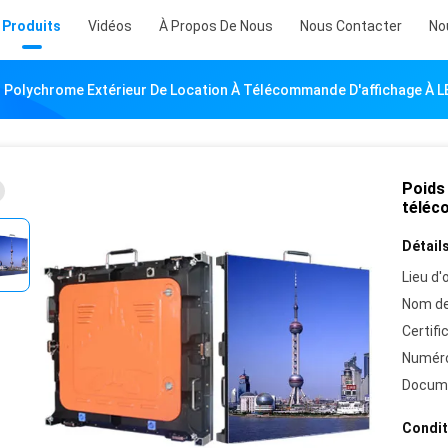
Produits
Vidéos
À Propos De Nous
Nous Contacter
No
 Polychrome Extérieur De Location À Télécommande D'affichage À L
Poids
téléc
Détails
Lieu d'o
Nom de
Certifi
Numéro
Docum
Condit