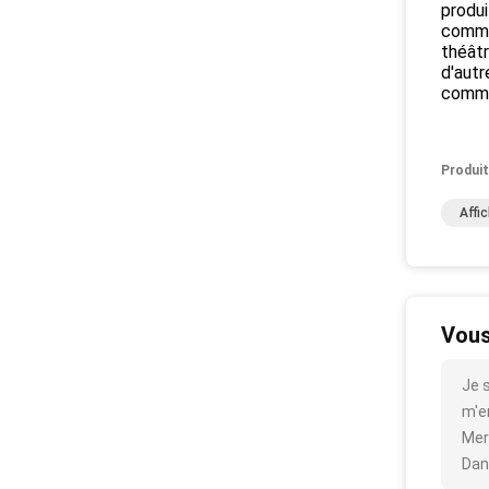
produi
commer
théâtr
d'autr
comman
Produit
Affi
Vous
Je 
m'en
Mer
Dan