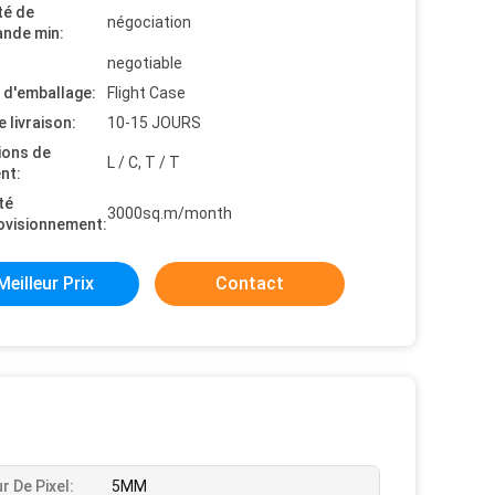
té de
négociation
nde min:
negotiable
s d'emballage:
Flight Case
e livraison:
10-15 JOURS
ions de
L / C, T / T
nt:
té
3000sq.m/month
ovisionnement:
Meilleur Prix
Contact
r De Pixel:
5MM