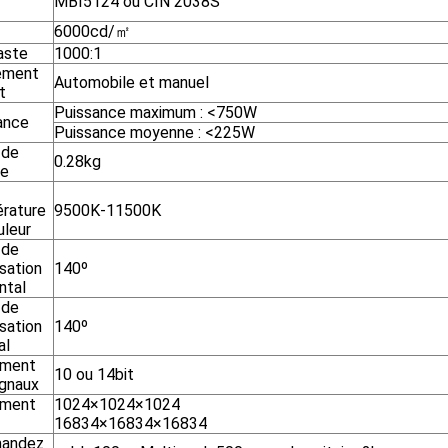
MBI5124 ou CIN 2038S
6000cd/㎡
aste
1000:1
ement
Automobile et manuel
t
Puissance maximum : <750W
ance
Puissance moyenne : <225W
 de
0.28kg
le
rature
9500K-11500K
uleur
 de
isation
140º
ntal
 de
isation
140º
al
ement
10 ou 14bit
ignaux
ement
1024×1024×1024
16834×16834×16834
andez