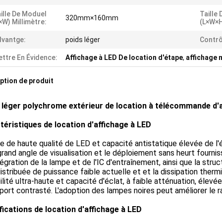
ille De Moduel
Taille 
320mm×160mm
×W) Millimètre:
(L×W×H
vantge:
poids léger
Contrô
ttre En Évidence:
Affichage à LED De location d'étape
,
affichage 
ption de produit
 léger polychrome extérieur de location à télécommande d'a
téristiques de location d'affichage à LED
e de haute qualité de LED et capacité antistatique élevée de l'é
grand angle de visualisation et le déploiement sans heurt fournis
ntégration de la lampe et de l'IC d'entraînement, ainsi que la stru
istribuée de puissance faible actuelle et et la dissipation therm
bilité ultra-haute et capacité d'éclat, à faible atténuation, élev
port contrasté. L'adoption des lampes noires peut améliorer le 
fications de location d'affichage à LED