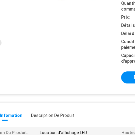
Quanti
comma
Prix:
Détail
Délai d
Condit
paieme
Capaci
d'appr
 Infomation
Description De Produit
m Du Produit:
Location d'affichage LED
Hauteu