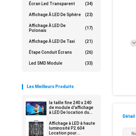
Écran Led Transparent
(34)
Affichage À LED De Sphère
(23)
Affichage À LED De
(17)
Polonais
Affichage À LED De Taxi
(21)
Étape Conduit Écrans
(26)
Led SMD Module
(33)
Les Meilleurs Produits
la taille fine 240 x 240
de module d'affichage
à LED De location du
Détail
lancement 0.9mm de
pixel la taille 480x480
Affichage à LED à haute
de Cabinet de la
luminosité P2.604
vitesse de
Location pour
No