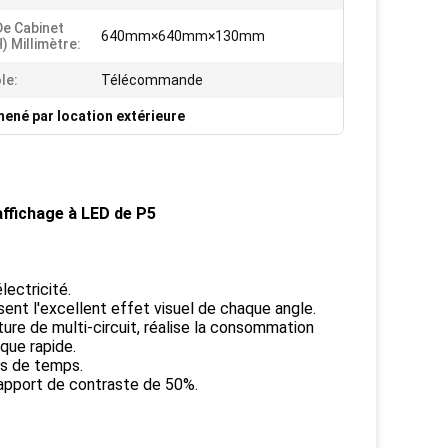
De Cabinet
640mm×640mm×130mm
) Millimètre:
le:
Télécommande
mené par location extérieure
ffichage à LED de P5
lectricité.
sent l'excellent effet visuel de chaque angle.
cture de multi-circuit, réalise la consommation
ique rapide.
ées de temps.
rapport de contraste de 50%.