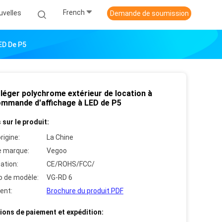
French
uvelles
Demande de soumission
ED De P5
 léger polychrome extérieur de location à
ommande d'affichage à LED de P5
 sur le produit:
rigine:
La Chine
 marque:
Vegoo
cation:
CE/ROHS/FCC/
 de modèle:
VG-RD 6
ent:
Brochure du produit PDF
ions de paiement et expédition: