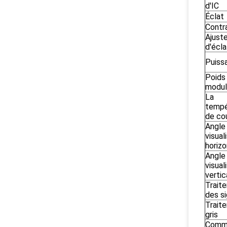
d'IC
Éclat
Contr
Ajust
d'écla
Puiss
Poids
modu
La
tempé
de co
Angle
visual
horizo
Angle
visual
vertic
Trait
des s
Trait
gris
Comm