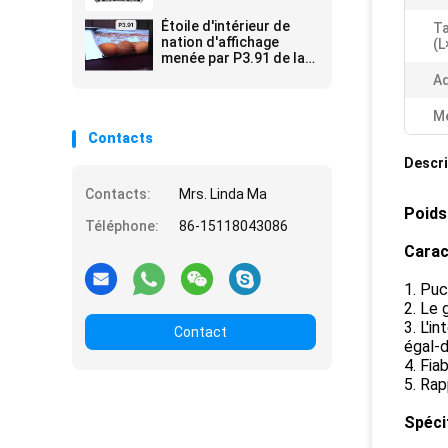
régénération 3840
événements intérieurs
Salons commerciaux
Étoile d'intérieur de
Ta
Présentations
nation d'affichage
(L
d'entreprise
menée par P3.91 de la
haute définition de
Ad
location
SMD2020/MOUVEMENT
Me
65536 Pixel/M2
Contacts
Descri
Contacts:
Mrs. Linda Ma
Poids
Téléphone:
86-15118043086
Carac
1. Puc
2. Le 
3. L'i
Contact
égal-d
4. Fia
5. Rap
Spéci