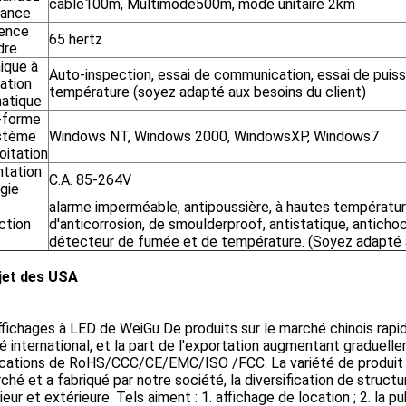
cable100m, Multimode500m, mode unitaire 2km
tance
ence
65 hertz
dre
ique à
Auto-inspection, essai de communication, essai de puis
cation
température (soyez adapté aux besoins du client)
atique
-forme
stème
Windows NT, Windows 2000, WindowsXP, Windows7
oitation
ntation
C.A. 85-264V
gie
alarme imperméable, antipoussière, à hautes températur
ction
d'anticorrosion, de smoulderproof, antistatique, antichoc
détecteur de fumée et de température. (Soyez adapté a
jet des USA
fichages à LED de WeiGu De produits sur le marché chinois rap
 international, et la part de l'exportation augmentant graduell
fications de RoHS/CCC/CE/EMC/ISO /FCC. La variété de produit 
ché et a fabriqué par notre société, la diversification de structur
rieur et extérieure. Tels aiment : 1. affichage de location ; 2. la pu