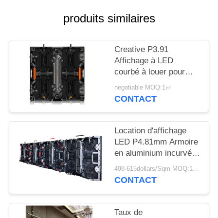
NOUVELLES
produits similaires
DEMANDEZ
Creative P3.91
UN
Affichage à LED
DEVIS
courbé à louer pour
événements diffusion
negotiable MOQ:1㎡
et publicité à taux de
PLAN
CONTACT
rafraîchissement élevé
DU
SITE
Location d'affichage
LED P4.81mm Armoire
en aluminium incurvé
PRIVACY
500x500mm
498-615dollars/Sqm MOQ:1 m2
POLICY
Assemblage rapide
CONTACT
pour les événements
en plein air
Taux de