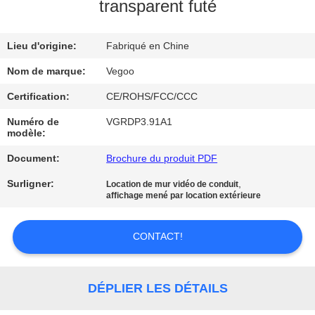
NOUS
transparent futé
Lieu d'origine:
Fabriqué en Chine
VISITE
DE
Nom de marque:
Vegoo
L'USINE
Certification:
CE/ROHS/FCC/CCC
Numéro de
VGRDP3.91A1
modèle:
CONTRÔLE
Document:
Brochure du produit PDF
DE
LA
Surligner:
,
Location de mur vidéo de conduit
affichage mené par location extérieure
QUALITÉ
CONTACT!
NOUS
CONTACTER
DÉPLIER LES DÉTAILS