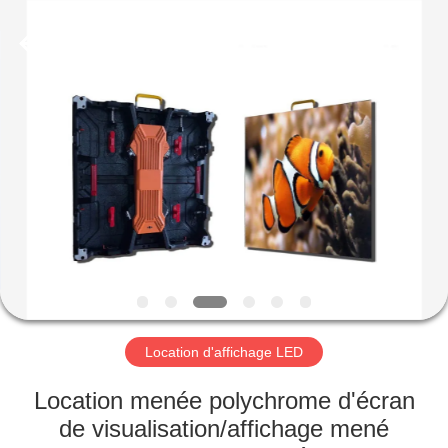
Shenzhen
Weigu
Electronic
Technology
Co.,
Ltd..
All
Rights
À
Reserved.
LA
MAISON
PRODUITS
VIDÉOS
À
Location d'affichage LED
PROPOS
Location menée polychrome d'écran
DE
de visualisation/affichage mené