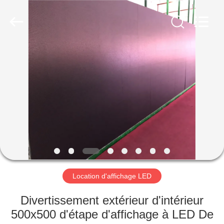
Shenzhen
Weigu
Electronic
Technology
Co.,
Ltd..
All
Rights
À
Reserved.
LA
MAISON
PRODUITS
VIDÉOS
À
Location d'affichage LED
PROPOS
Divertissement extérieur d'intérieur
DE
500x500 d'étape d'affichage à LED De