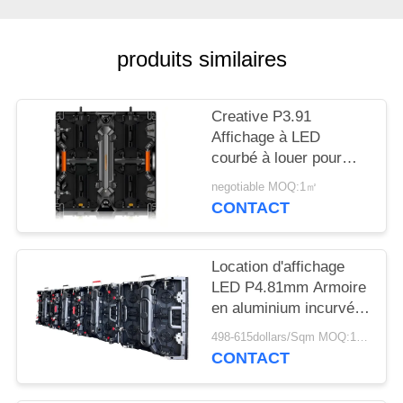
NOUVELLES
produits similaires
DEMANDEZ
UN
Creative P3.91
DEVIS
Affichage à LED
courbé à louer pour
PLAN
événements diffusion
negotiable MOQ:1㎡
et publicité à taux de
CONTACT
DU
rafraîchissement élevé
SITE
Location d'affichage
LED P4.81mm Armoire
PRIVACY
en aluminium incurvé
POLICY
500x500mm
498-615dollars/Sqm MOQ:1 m2
Assemblage rapide
CONTACT
pour les événements
en plein air