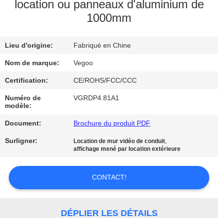
NOUS
location ou panneaux d'aluminium de
1000mm
VISITE
Lieu d'origine:
Fabriqué en Chine
DE
Nom de marque:
Vegoo
L'USINE
Certification:
CE/ROHS/FCC/CCC
CONTRÔLE
Numéro de
VGRDP4.81A1
modèle:
DE
Document:
Brochure du produit PDF
LA
Surligner:
,
Location de mur vidéo de conduit
QUALITÉ
affichage mené par location extérieure
NOUS
CONTACT!
CONTACTER
DÉPLIER LES DÉTAILS