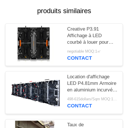
NOUVELLES
produits similaires
DEMANDEZ
Creative P3.91
UN
Affichage à LED
DEVIS
courbé à louer pour
événements diffusion
negotiable MOQ:1㎡
et publicité à taux de
PLAN
CONTACT
rafraîchissement élevé
DU
SITE
Location d'affichage
LED P4.81mm Armoire
en aluminium incurvé
PRIVACY
500x500mm
498-615dollars/Sqm MOQ:1 m2
POLICY
Assemblage rapide
CONTACT
pour les événements
en plein air
Taux de