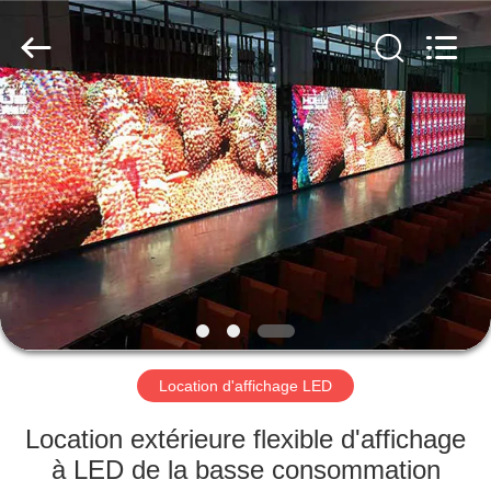
Shenzhen
Weigu
Electronic
Technology
Co.,
Ltd..
All
Rights
À
Reserved.
LA
MAISON
PRODUITS
VIDÉOS
À
Location d'affichage LED
PROPOS
Location extérieure flexible d'affichage
DE
à LED de la basse consommation