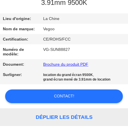
NOUS
3.91mm 9500K
Lieu d'origine:
La Chine
VISITE
DE
Nom de marque:
Vegoo
L'USINE
Certification:
CE/ROHS/FCC
Numéro de
VG-SUN88827
modèle:
CONTRÔLE
Document:
Brochure du produit PDF
DE
LA
Surligner:
,
location du grand écran 9500K
grand écran mené de 3.91mm de location
QUALITÉ
CONTACT!
NOUS
CONTACTER
DÉPLIER LES DÉTAILS